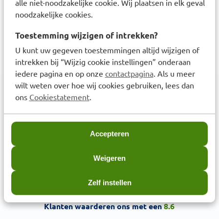
alle niet-noodzakelijke cookie. Wij plaatsen in elk geval
Davitamon D 50+
noodzakelijke cookies.
Smelttabletten 130 stuks
Toestemming wijzigen of intrekken?
€
18,99
U kunt uw gegeven toestemmingen altijd wijzigen of
intrekken bij “Wijzig cookie instellingen” onderaan
iedere pagina en op onze
contactpagina
. Als u meer
wilt weten over hoe wij cookies gebruiken, lees dan
ons
Cookiestatement
.
3,6
miljoen klanten
Accepteren
Weigeren
Zelf instellen
Klanten waarderen ons met een
8.6