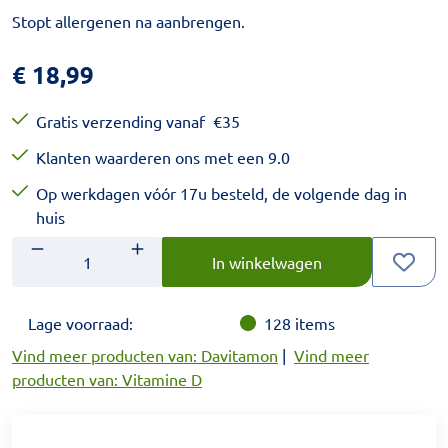
Stopt allergenen na aanbrengen.
€
18,99
Gratis verzending vanaf
€
35
Klanten waarderen ons met een 9.0
Op werkdagen vóór 17u besteld, de volgende dag in
huis
Aantal
Voer het gewenste aantal in.
In winkelwagen
Lage voorraad:
128
items
Vind meer producten van: Davitamon
|
Vind meer
producten van: Vitamine D