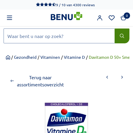
We werken momenteel hard aan het verbeteren van de toegankel
9 / 10
van
4300 reviews
0
Zoeken
/
Gezondheid
/
Vitaminen
/
Vitamine D
/
Davitamon D 50+ Smelt
Home
Terug naar
assortimentsoverzicht