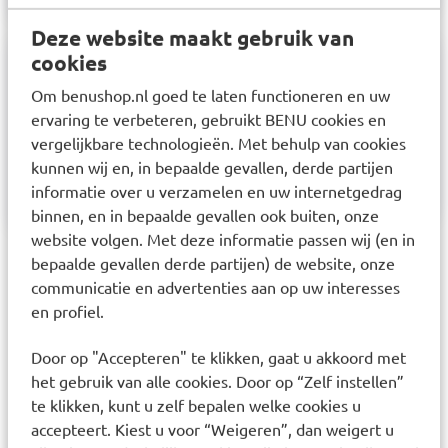
Deze website maakt gebruik van
cookies
Samenstelling
Om benushop.nl goed te laten functioneren en uw
ervaring te verbeteren, gebruikt BENU cookies en
Zoetstof: mannitol, maïszetmeel, vitamine D,
vergelijkbare technologieën. Met behulp van cookies
antiklontermiddel: magnesiumzouten van
kunnen wij en, in bepaalde gevallen, derde partijen
vetzuren, aroma's, voedingszuur: citroenzuur.
informatie over u verzamelen en uw internetgedrag
binnen, en in bepaalde gevallen ook buiten, onze
website volgen. Met deze informatie passen wij (en in
bepaalde gevallen derde partijen) de website, onze
Laatst bekeken items
communicatie en advertenties aan op uw interesses
en profiel.
Door op "Accepteren" te klikken, gaat u akkoord met
het gebruik van alle cookies. Door op “Zelf instellen”
te klikken, kunt u zelf bepalen welke cookies u
accepteert. Kiest u voor “Weigeren”, dan weigert u