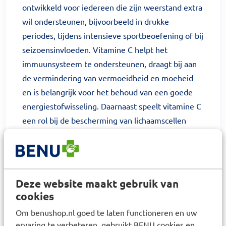
ontwikkeld voor iedereen die zijn weerstand extra
wil ondersteunen, bijvoorbeeld in drukke
periodes, tijdens intensieve sportbeoefening of bij
seizoensinvloeden. Vitamine C helpt het
immuunsysteem te ondersteunen, draagt bij aan
de vermindering van vermoeidheid en moeheid
en is belangrijk voor het behoud van een goede
energiestofwisseling. Daarnaast speelt vitamine C
een rol bij de bescherming van lichaamscellen
tegen oxidatieve stress, ondersteunt het de
opname van ijzer en draagt het bij aan de vorming
van collageen — wat van belang is voor huid,
bloedvaten, kraakbeen, botten en tanden. Orthica
Deze website maakt gebruik van
C‑1000 bevat puur vitamine C zonder onnodige
cookies
toevoegingen en sluit aan bij de hoge
Om benushop.nl goed te laten functioneren en uw
kwaliteitsnormen die Orthica hanteert voor al haar
ervaring te verbeteren, gebruikt BENU cookies en