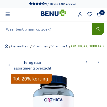
We werken momenteel hard aan het verbeteren van de toegankel
9 / 10
van
4306 reviews
0
Zoeken
/
Gezondheid
/
Vitaminen
/
Vitamine C
/
ORTHICA C-1000 TABLE
Home
Terug naar
assortimentsoverzicht