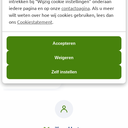
intrekken bij “Wijzig cookie instellingen” onderaan
Laatst bekeken items
iedere pagina en op onze
contactpagina
. Als u meer
wilt weten over hoe wij cookies gebruiken, lees dan
ons
Cookiestatement
.
Accepteren
Weigeren
ORTHICA C-1000 TABLET
180 ST
Zelf instellen
€
39,95