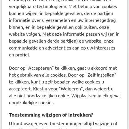
voedingssupplementen.
vergelijkbare technologieën. Met behulp van cookies
kunnen wij en, in bepaalde gevallen, derde partijen
Gebruik:
informatie over u verzamelen en uw internetgedrag
Neem dagelijks 1 tablet tijdens of na een maaltijd,
binnen, en in bepaalde gevallen ook buiten, onze
tenzij anders geadviseerd.
website volgen. Met deze informatie passen wij (en in
bepaalde gevallen derde partijen) de website, onze
communicatie en advertenties aan op uw interesses
en profiel.
Samenstelling
Door op "Accepteren" te klikken, gaat u akkoord met
het gebruik van alle cookies. Door op “Zelf instellen”
Vitamine C (ascorbinezuur), vulstoffen (zoals
te klikken, kunt u zelf bepalen welke cookies u
microkristallijne cellulose en maltodextrine),
accepteert. Kiest u voor “Weigeren”, dan weigert u
antiklontermiddelen (magnesiumstearaat,
alle niet-noodzakelijke cookie. Wij plaatsen in elk geval
siliciumdioxide) en een plantaardig glansmiddel.
noodzakelijke cookies.
Contactinformatie: klantenservice@orthica.nl
Toestemming wijzigen of intrekken?
U kunt uw gegeven toestemmingen altijd wijzigen of