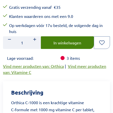
Gratis verzending vanaf
€
35
Klanten waarderen ons met een 9.0
Op werkdagen vóór 17u besteld, de volgende dag in
huis
Aantal
Voer het gewenste aantal in.
In winkelwagen
Lage voorraad:
3
items
Vind meer producten van: Orthica
|
Vind meer producten
van: Vitamine C
Beschrijving
Orthica C‑1000 is een krachtige vitamine
C‑formule met 1000 mg vitamine C per tablet,