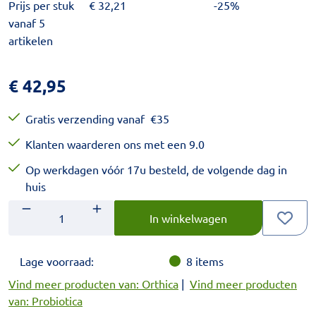
Prijs per stuk
€
32,21
-25%
vanaf 5
artikelen
€
42,95
Gratis verzending vanaf
€
35
Klanten waarderen ons met een 9.0
Op werkdagen vóór 17u besteld, de volgende dag in
huis
Aantal
Voer het gewenste aantal in.
In winkelwagen
Lage voorraad:
8
items
Vind meer producten van: Orthica
|
Vind meer producten
van: Probiotica