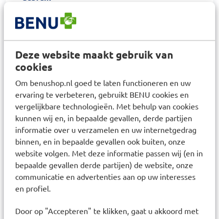
De aanbevolen dagdosering voor kinderen vanaf
het moment van bijvoeden tot 6 jaar is 2 gram per
dag. Dit komt overeen met anderhalf
maatschepje. Door de toegevoegde Pro-Motor
Deze website maakt gebruik van
cookies
zijn de bacteriën in Orthiflor Poeder beter
bestand tegen het zure milieu in de maag, en is
Om benushop.nl goed te laten functioneren en uw
inweken vooraf niet meer nodig. Voeg het poeder
ervaring te verbeteren, gebruikt BENU cookies en
vergelijkbare technologieën. Met behulp van cookies
toe aan wat lauw water of melk, yoghurt(drink) of
kunnen wij en, in bepaalde gevallen, derde partijen
limonade op kamertemperatuur. Even doorroeren
informatie over u verzamelen en uw internetgedrag
en direct opdrinken. Liefst op een lege maag.
binnen, en in bepaalde gevallen ook buiten, onze
Voeg voor uw baby de aanbevolen 2 gram poeder
website volgen. Met deze informatie passen wij (en in
toe aan opgewarmde flesvoeding, afgekolfde
bepaalde gevallen derde partijen) de website, onze
borstvoeding of een kleine hoeveelheid gekookt
communicatie en advertenties aan op uw interesses
en profiel.
en afgekoeld water (maximaal 37°C). Voor een
goede overleving van de bacteriën in de darm.
Door op "Accepteren" te klikken, gaat u akkoord met
Pro-Motor zorgt ervoor dat de bacteriën sneller