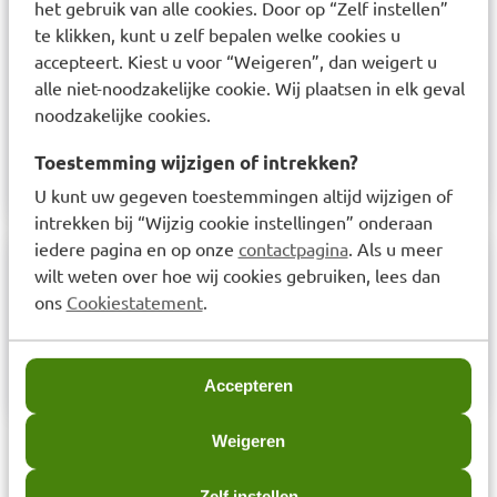
het gebruik van alle cookies. Door op “Zelf instellen”
zuur gaan produceren. Hierdoor zijn ze beter
te klikken, kunt u zelf bepalen welke cookies u
bestand tegen het zure milieu in de maag. Door
accepteert. Kiest u voor “Weigeren”, dan weigert u
alle niet-noodzakelijke cookie. Wij plaatsen in elk geval
het toevoegen van Pro-Motor is het inweken van
noodzakelijke cookies.
het poeder niet meer nodig en kan het product
direct na het oplossen ingenomen worden.
Toestemming wijzigen of intrekken?
U kunt uw gegeven toestemmingen altijd wijzigen of
intrekken bij “Wijzig cookie instellingen” onderaan
iedere pagina en op onze
contactpagina
. Als u meer
wilt weten over hoe wij cookies gebruiken, lees dan
Samenstelling
ons
Cookiestatement
.
rijstzetmeel, maltodextrine, natuurlijk eiwit-
iosolaat, bacteriecultuur.
Accepteren
Weigeren
Laatst bekeken items
Zelf instellen