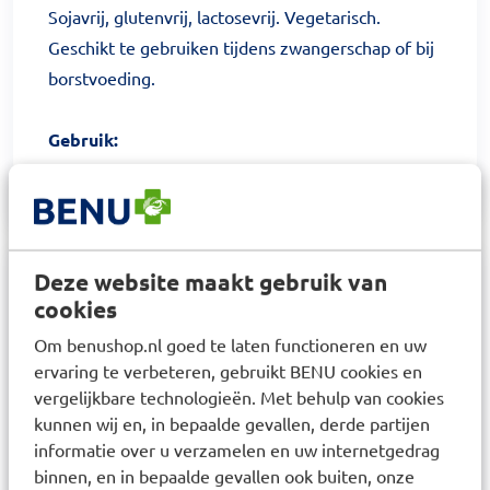
Sojavrij, glutenvrij, lactosevrij. Vegetarisch.
Geschikt te gebruiken tijdens zwangerschap of bij
borstvoeding.
Gebruik:
1 capsule per dag
Deze website maakt gebruik van
Samenstelling
cookies
Bactiol? Plus bevat 12,5 miljard?Lactobacillus
Om benushop.nl goed te laten functioneren en uw
acidophilus NCFM? en 12,5 miljard?
ervaring te verbeteren, gebruikt BENU cookies en
Bifidobacterium?lactis?Bi-07?. 1 capsule bevat 160
vergelijkbare technologieën. Met behulp van cookies
?g vitamine A en 2,5 ?g vitamine D.
kunnen wij en, in bepaalde gevallen, derde partijen
informatie over u verzamelen en uw internetgedrag
Productverantwoordelijke: Metagenics
binnen, en in bepaalde gevallen ook buiten, onze