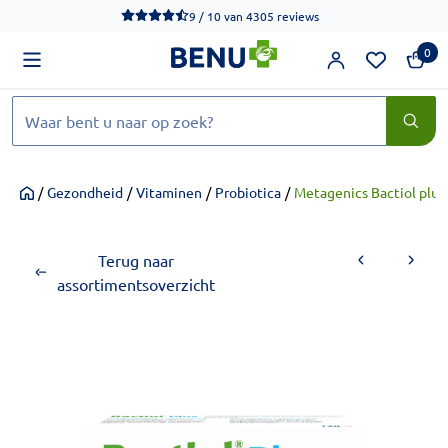
We werken momenteel hard aan het verbeteren van de toegankel
9 / 10
van
4305 reviews
0
Zoeken
/
Gezondheid
/
Vitaminen
/
Probiotica
/
Metagenics Bactiol plus
Home
Terug naar
assortimentsoverzicht