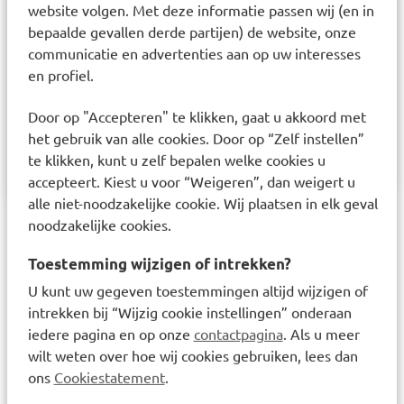
Netherlands BV Sportlaan 24 4561 KZ Hulst Tel:
website volgen. Met deze informatie passen wij (en in
0117 49 42 42 www.metagenics.nl Een
bepaalde gevallen derde partijen) de website, onze
voedingssupplement mag niet ter vervanging van
communicatie en advertenties aan op uw interesses
een gevarieerde en evenwichtige voeding en van
en profiel.
een gezonde levensstijl worden gebruikt. De
aanbevolen dagelijkse hoeveelheid niet
Door op "Accepteren" te klikken, gaat u akkoord met
overschrijden. Buiten het bereik van jonge
het gebruik van alle cookies. Door op “Zelf instellen”
kinderen bewaren. Droog en fris bewaren.
te klikken, kunt u zelf bepalen welke cookies u
accepteert. Kiest u voor “Weigeren”, dan weigert u
alle niet-noodzakelijke cookie. Wij plaatsen in elk geval
noodzakelijke cookies.
Laatst bekeken items
Toestemming wijzigen of intrekken?
U kunt uw gegeven toestemmingen altijd wijzigen of
intrekken bij “Wijzig cookie instellingen” onderaan
iedere pagina en op onze
contactpagina
. Als u meer
wilt weten over hoe wij cookies gebruiken, lees dan
ons
Cookiestatement
.