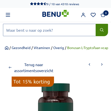
We werken momenteel hard aan het verbeteren van de toegankel
9 / 10
van
4310 reviews
0
Zoeken
/
Gezondheid
/
Vitaminen
/
Overig
/
Bonusan L-Tryptofaan vcaps
Home
Terug naar
assortimentsoverzicht