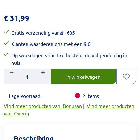
€
31,99
Gratis verzending vanaf
€
35
Klanten waarderen ons met een 9.0
Op werkdagen vóór 17u besteld, de volgende dag in
huis
Aantal
Voer het gewenste aantal in.
In winkelwagen
Lage voorraad:
2
items
Vind meer producten van: Bonusan
|
Vind meer producten
van: Overig
Beschrijving