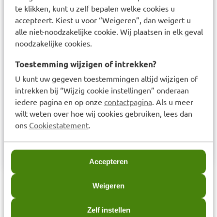
(ascorbylpalmitaat), nicotinamide, ijzerfumaraat,
te klikken, kunt u zelf bepalen welke cookies u
pyridoxaal-5-fosfaat, (6S)-5-
accepteert. Kiest u voor “Weigeren”, dan weigert u
methyltetrahydrofoliumzuur glucosaminezout,
alle niet-noodzakelijke cookie. Wij plaatsen in elk geval
methylcobalamine. Bevat geen:
noodzakelijke cookies.
conserveermiddelen , gist , maïs , synthetische
Toestemming wijzigen of intrekken?
kleur-, geur- en smaakstoffen , toegevoegde
U kunt uw gegeven toestemmingen altijd wijzigen of
sacharose
intrekken bij “Wijzig cookie instellingen” onderaan
Voedingssupplementen zijn geen vervanging van
iedere pagina en op onze
contactpagina
. Als u meer
een gevarieerde voeding.
wilt weten over hoe wij cookies gebruiken, lees dan
ons
Cookiestatement
.
Bonusan BV Contactinformatie: 0186-745001,
service@bonusan.nl
Accepteren
Laatst bekeken items
Weigeren
Zelf instellen