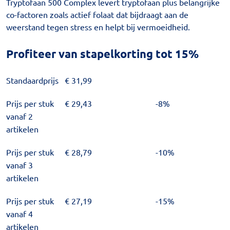
Tryptofaan 500 Complex levert tryptofaan plus belangrijke
co-factoren zoals actief folaat dat bijdraagt aan de
weerstand tegen stress en helpt bij vermoeidheid.
Profiteer van stapelkorting tot 15%
Standaardprijs
€
31,99
Prijs per stuk
€
29,43
-8%
vanaf 2
artikelen
Prijs per stuk
€
28,79
-10%
vanaf 3
artikelen
Prijs per stuk
€
27,19
-15%
vanaf 4
artikelen