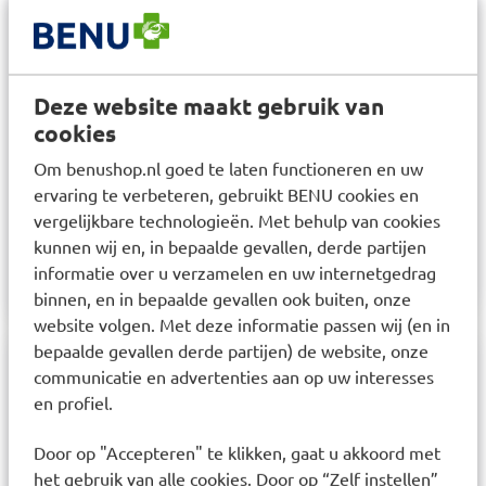
methylcobalamine) 50 mcg RI 2000% IJzer (als
ijzerfumaraat) 2,10 mg RI 15%
Gebruik:
Deze website maakt gebruik van
Dagelijks 1 tot 2 capsules ten minste een half uur
cookies
voor de maaltijd of een half uur voor het
Om benushop.nl goed te laten functioneren en uw
slapengaan innemen. Aanbevolen dosering niet
ervaring te verbeteren, gebruikt BENU cookies en
overschrijden. Bij slikproblemen mag de capsule
vergelijkbare technologieën. Met behulp van cookies
geopend worden. Niet innemen met
kunnen wij en, in bepaalde gevallen, derde partijen
eiwithoudende levensmiddelen.
informatie over u verzamelen en uw internetgedrag
binnen, en in bepaalde gevallen ook buiten, onze
website volgen. Met deze informatie passen wij (en in
bepaalde gevallen derde partijen) de website, onze
communicatie en advertenties aan op uw interesses
Samenstelling
en profiel.
Tryptofaan, capsulewand
Door op "Accepteren" te klikken, gaat u akkoord met
(hydroxypropylmethylcellulose), antiklontermiddel
het gebruik van alle cookies. Door op “Zelf instellen”