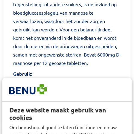
tegenstelling tot andere suikers, is de invloed op
bloedglucosespiegels van mannose te
verwaarlozen, waardoor het zonder zorgen
gebruikt kan worden. Voor een belangrijk deel
komt het onveranderd in de bloedbaan en wordt
door de nieren via de urinewegen uitgescheiden,
samen met ongewenste stoffen. Bevat 6000mg D-
mannose per 12 gecoate tabletten.
Gebruik:
Op dag 1 iedere drie uur 6 tabletten innemen, op
dag 2 iedere drie uur 4 tabletten. Op dag 3 en 4
iedere zes uur 4 tabletten. Aanbevolen dosering
niet overschrijden.
Deze website maakt gebruik van
cookies
Om benushop.nl goed te laten functioneren en uw