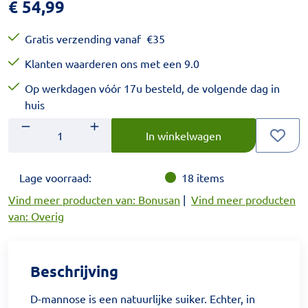
€
54,99
Gratis verzending vanaf
€
35
Klanten waarderen ons met een 9.0
Op werkdagen vóór 17u besteld, de volgende dag in
huis
Aantal
Voer het gewenste aantal in.
In winkelwagen
Lage voorraad:
18
items
Vind meer producten van: Bonusan
|
Vind meer producten
van: Overig
Beschrijving
D-mannose is een natuurlijke suiker. Echter, in