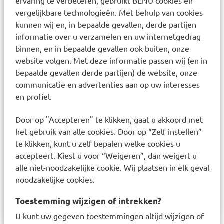
ervaring te verbeteren, gebruikt BENU cookies en
Samenstelling
vergelijkbare technologieën. Met behulp van cookies
kunnen wij en, in bepaalde gevallen, derde partijen
D-mannose, vulstof (microkristallijne cellulose),
informatie over u verzamelen en uw internetgedrag
antiklontermiddel (magnesiumzouten van
binnen, en in bepaalde gevallen ook buiten, onze
website volgen. Met deze informatie passen wij (en in
vetzuren), glansmiddel
bepaalde gevallen derde partijen) de website, onze
(hydroxypropylmethylcellulose, glycerol,
communicatie en advertenties aan op uw interesses
hydroxypropylcellulose). Bevat geen:
en profiel.
conserveermiddelen , gelatine , gist , maïs ,
synthetische kleur-, geur- en smaakstoffen ,
Door op "Accepteren" te klikken, gaat u akkoord met
toegevoegde sacharose
het gebruik van alle cookies. Door op “Zelf instellen”
te klikken, kunt u zelf bepalen welke cookies u
Voedingssupplementen zijn geen vervanging van
accepteert. Kiest u voor “Weigeren”, dan weigert u
een gevarieerde voeding.
alle niet-noodzakelijke cookie. Wij plaatsen in elk geval
noodzakelijke cookies.
Bonusan BV Contactinformatie: 0186-745001,
service@bonusan.nl
Toestemming wijzigen of intrekken?
U kunt uw gegeven toestemmingen altijd wijzigen of