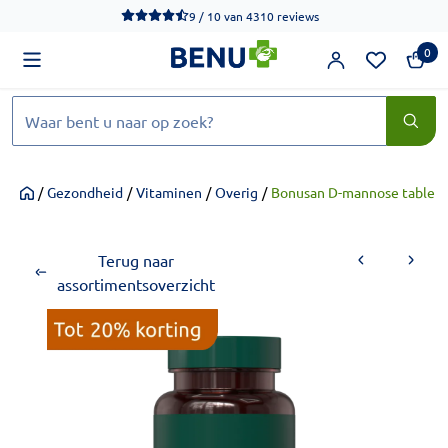
We werken momenteel hard aan het verbeteren van de toegankel
9 / 10
van
4310 reviews
0
Zoeken
/
Gezondheid
/
Vitaminen
/
Overig
/
Bonusan D-mannose tablett
Home
Terug naar
assortimentsoverzicht