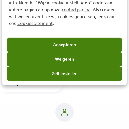
intrekken bij “Wijzig cookie instellingen” onderaan
Laatst bekeken items
iedere pagina en op onze
contactpagina
. Als u meer
wilt weten over hoe wij cookies gebruiken, lees dan
ons
Cookiestatement
.
Accepteren
Weigeren
Bonusan D-mannose
tabletten 500mg 120 stuks
Zelf instellen
€
54,99