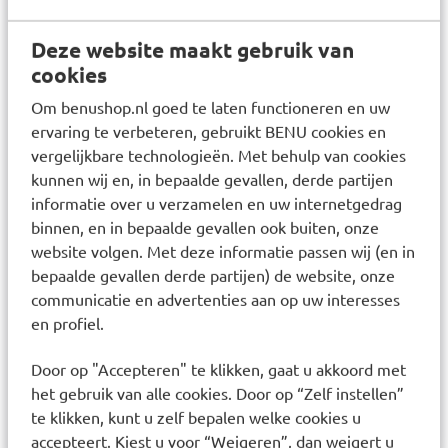
melkbevattende producten. KeruTabs 4600 FCC-
tabletten is een voedingssupplement op basis van
Deze website maakt gebruik van
natuurlijk lactase-enzym. Dit enzym ondersteunt
cookies
de vertering van lactose (lactose) in melk en
Om benushop.nl goed te laten functioneren en uw
melkbevattende producten. Kerutabs helpt dus
ervaring te verbeteren, gebruikt BENU cookies en
om melk te verdragen bij lactose-intolerantie.
vergelijkbare technologieën. Met behulp van cookies
Daarnaast bevat dit supplement een hoge
kunnen wij en, in bepaalde gevallen, derde partijen
informatie over u verzamelen en uw internetgedrag
dosering van 4600 FCC. Hierdoor hoeft u maar 1
binnen, en in bepaalde gevallen ook buiten, onze
tablet per dag in te nemen.
website volgen. Met deze informatie passen wij (en in
Gebruik
bepaalde gevallen derde partijen) de website, onze
communicatie en advertenties aan op uw interesses
Neem 1 tablet in met wat water tijdens of vlak
en profiel.
vóór een lactose bevattende maaltijd (zoals
mousse, kwark, of pap). Gelieve de dagelijkse
Door op "Accepteren" te klikken, gaat u akkoord met
aanbevolen dosering niet overschrijden.
het gebruik van alle cookies. Door op “Zelf instellen”
Geschikt voor kinderen en volwassenen.
te klikken, kunt u zelf bepalen welke cookies u
accepteert. Kiest u voor “Weigeren”, dan weigert u