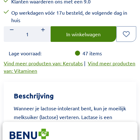
Klanten waarderen ons met een 9.0
Op werkdagen vóór 17u besteld, de volgende dag in
huis
Aantal
Voer het gewenste aantal in.
In winkelwagen
Lage voorraad:
47
items
Vind meer producten van: Kerutabs
|
Vind meer producten
van: Vitaminen
Beschrijving
Wanneer je lactose-intolerant bent, kun je moeilijk
melksuiker (lactose) verteren. Lactase is een
enzym dat helpt melksuiker te verteren. Door het
gebruik van Kerutabs kunt u blijven genieten van