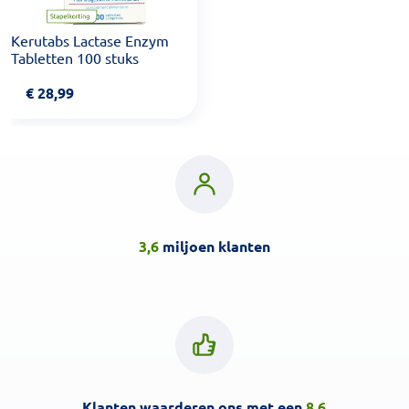
Kerutabs Lactase Enzym
Tabletten 100 stuks
€
28,99
3,6
miljoen klanten
Klanten waarderen ons met een
8.6