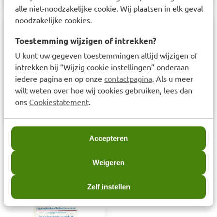
alle niet-noodzakelijke cookie. Wij plaatsen in elk geval
noodzakelijke cookies.
Samenstelling
Toestemming wijzigen of intrekken?
U kunt uw gegeven toestemmingen altijd wijzigen of
Ingrediënten per tablet (0,3 g): lactase 4600 FCC
intrekken bij “Wijzig cookie instellingen” onderaan
(aspergillus oryzae lactase), vulstoffen: cellulose,
iedere pagina en op onze
contactpagina
. Als u meer
magnesiumzouten van vetzuren en
wilt weten over hoe wij cookies gebruiken, lees dan
maltodextrine.
ons
Cookiestatement
.
Accepteren
Laatst bekeken items
Weigeren
Zelf instellen