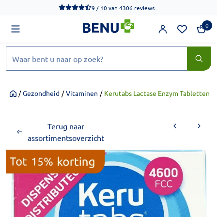
We werken momenteel hard aan het verbeteren van de toegankel
9 / 10
van
4306 reviews
0
Zoeken
/
Gezondheid
/
Vitaminen
/
Kerutabs Lactase Enzym Tabletten 1
Home
Terug naar
assortimentsoverzicht