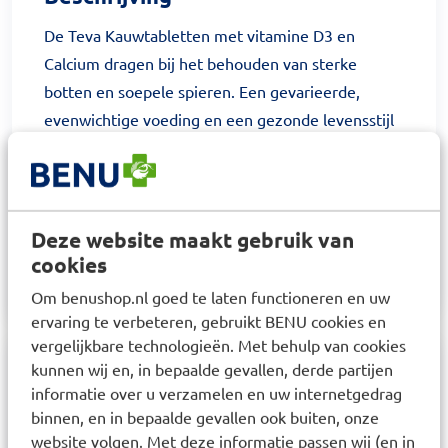
De Teva Kauwtabletten met vitamine D3 en
Calcium dragen bij het behouden van sterke
botten en soepele spieren. Een gevarieerde,
evenwichtige voeding en een gezonde levensstijl
zijn belangrijk. Een voedingssupplement is geen
vervanging van een gevarieerde voeding.
Gebruik
Deze website maakt gebruik van
Een kauwtablet per dag, tijdens of direct na de
cookies
maaltijd.
Om benushop.nl goed te laten functioneren en uw
ervaring te verbeteren, gebruikt BENU cookies en
vergelijkbare technologieën. Met behulp van cookies
kunnen wij en, in bepaalde gevallen, derde partijen
Samenstelling
informatie over u verzamelen en uw internetgedrag
binnen, en in bepaalde gevallen ook buiten, onze
Calciumcarbonaat, zoetstoffen: isomalt en
website volgen. Met deze informatie passen wij (en in