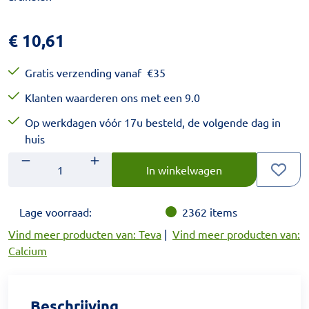
€
10,61
Gratis verzending vanaf
€
35
Klanten waarderen ons met een 9.0
Op werkdagen vóór 17u besteld, de volgende dag in
huis
Aantal
Voer het gewenste aantal in.
In winkelwagen
Lage voorraad:
2362
items
Vind meer producten van: Teva
|
Vind meer producten van:
Calcium
Beschrijving