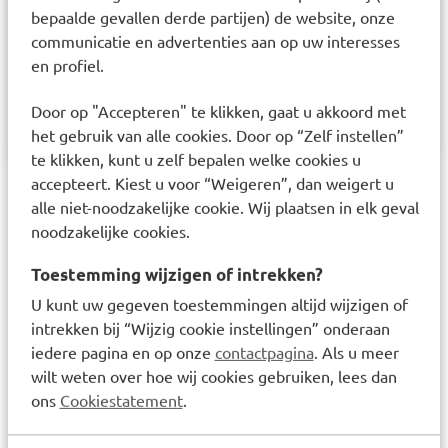
sucralose, stabilisatoren: magnesiumstearaat,
bepaalde gevallen derde partijen) de website, onze
siliciumdioxide en vernette
communicatie en advertenties aan op uw interesses
natriumcarboxymethylcellulose, natuurlijk
en profiel.
citroenaroma, cholecalciferol, voedingszuur:
Door op "Accepteren" te klikken, gaat u akkoord met
citroenzuur.
het gebruik van alle cookies. Door op “Zelf instellen”
te klikken, kunt u zelf bepalen welke cookies u
accepteert. Kiest u voor “Weigeren”, dan weigert u
Laatst bekeken items
alle niet-noodzakelijke cookie. Wij plaatsen in elk geval
noodzakelijke cookies.
Toestemming wijzigen of intrekken?
U kunt uw gegeven toestemmingen altijd wijzigen of
intrekken bij “Wijzig cookie instellingen” onderaan
iedere pagina en op onze
contactpagina
. Als u meer
wilt weten over hoe wij cookies gebruiken, lees dan
ons
Cookiestatement
.
Teva Calcium/Vitamine D3
500mg/400IE
Kauwtabletten 90 stuks