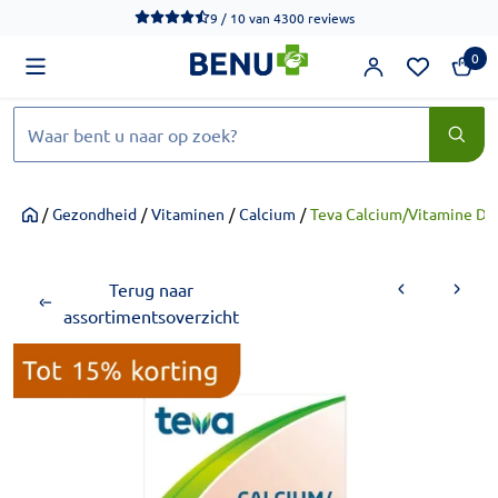
We werken momenteel hard aan het verbeteren van de toegankel
9 / 10
van
4300 reviews
0
Zoeken
/
Gezondheid
/
Vitaminen
/
Calcium
/
Teva Calcium/Vitamine D3
Home
Terug naar
assortimentsoverzicht