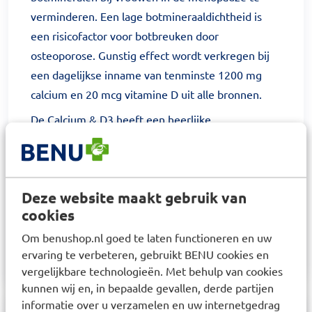
verminderen. Een lage botmineraaldichtheid is
een risicofactor voor botbreuken door
osteoporose. Gunstig effect wordt verkregen bij
een dagelijkse inname van tenminste 1200 mg
calcium en 20 mcg vitamine D uit alle bronnen.
De Calcium & D3 heeft een heerlijke
sinaasappelsmaak.
Gezondheidsclaim specifiek bedoeld voor
vrouwen vanaf 50 jaar.
Deze website maakt gebruik van
Gebruik
cookies
1 tot 2 kauwtabletten per dag. Aanbevolen
Om benushop.nl goed te laten functioneren en uw
dagelijkse dosering niet overschrijden.
ervaring te verbeteren, gebruikt BENU cookies en
vergelijkbare technologieën. Met behulp van cookies
kunnen wij en, in bepaalde gevallen, derde partijen
informatie over u verzamelen en uw internetgedrag