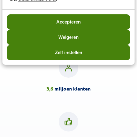
Lucovitaal Calcium 500mg +
D3 20mcg Kauwtabletten 90
Accepteren
stuks
€
15,99
Weigeren
Zelf instellen
3,6
miljoen klanten