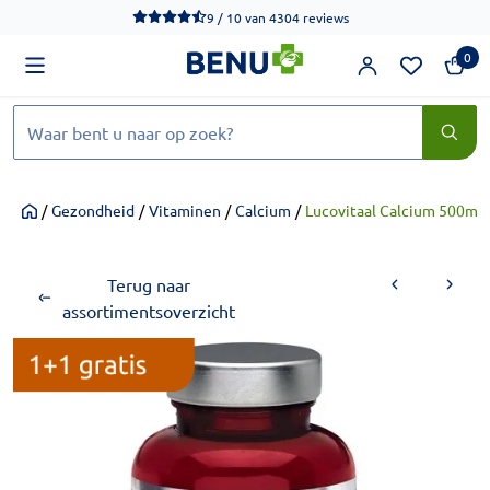
We werken momenteel hard aan het verbeteren van de toegankel
9 / 10
van
4304 reviews
0
Zoeken
/
Gezondheid
/
Vitaminen
/
Calcium
/
Lucovitaal Calcium 500mg
Home
Terug naar
assortimentsoverzicht