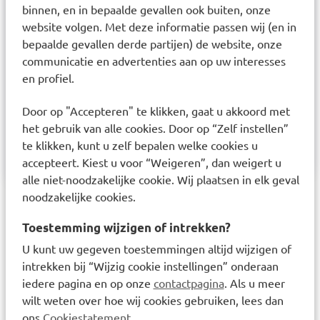
binnen, en in bepaalde gevallen ook buiten, onze
Samenstelling
website volgen. Met deze informatie passen wij (en in
bepaalde gevallen derde partijen) de website, onze
Calciumcarbonaat, Vitamine D3, Zoetstof
communicatie en advertenties aan op uw interesses
(Sorbitol, Stevioside RA97, Sucralose), Smaakstof
en profiel.
(Sinaasappelsmaak), Antiklontermiddel
(Magnesiumzouten van vetzuren), Zuurteregelaar
Door op "Accepteren" te klikken, gaat u akkoord met
(DL-appelzuur), Verdikkingsmiddel
het gebruik van alle cookies. Door op “Zelf instellen”
(Maltodextrine).
te klikken, kunt u zelf bepalen welke cookies u
accepteert. Kiest u voor “Weigeren”, dan weigert u
alle niet-noodzakelijke cookie. Wij plaatsen in elk geval
noodzakelijke cookies.
Laatst bekeken items
Toestemming wijzigen of intrekken?
U kunt uw gegeven toestemmingen altijd wijzigen of
intrekken bij “Wijzig cookie instellingen” onderaan
iedere pagina en op onze
contactpagina
. Als u meer
wilt weten over hoe wij cookies gebruiken, lees dan
ons
Cookiestatement
.