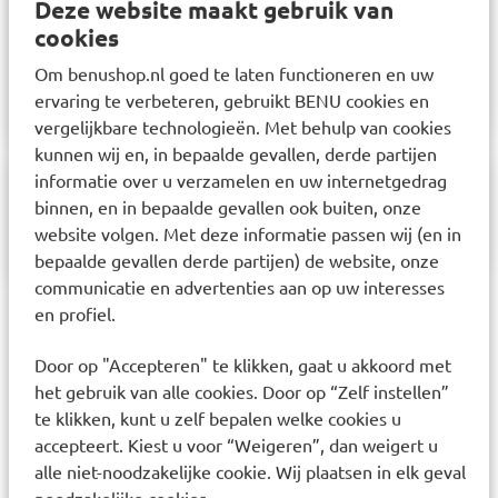
Deze website maakt gebruik van
product alleen gebruiken in opgeloste vorm, in
cookies
combinatie met de juiste hoeveelheid
Om benushop.nl goed te laten functioneren en uw
betrouwbaar drinkwater.
ervaring te verbeteren, gebruikt BENU cookies en
vergelijkbare technologieën. Met behulp van cookies
kunnen wij en, in bepaalde gevallen, derde partijen
informatie over u verzamelen en uw internetgedrag
Samenstelling
binnen, en in bepaalde gevallen ook buiten, onze
website volgen. Met deze informatie passen wij (en in
bepaalde gevallen derde partijen) de website, onze
communicatie en advertenties aan op uw interesses
en profiel.
Aanbevolen artikelen voor
Care Plus Hygiene O.R.S.
Door op "Accepteren" te klikken, gaat u akkoord met
Sachets 10 stuks
het gebruik van alle cookies. Door op “Zelf instellen”
te klikken, kunt u zelf bepalen welke cookies u
accepteert. Kiest u voor “Weigeren”, dan weigert u
alle niet-noodzakelijke cookie. Wij plaatsen in elk geval
SOLERO Hydraterende
SOLERO Hydraterende
noodzakelijke cookies.