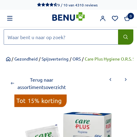
We werken momenteel hard aan het verbeteren van de toegankel
9 / 10
van
4310 reviews
0
Zoeken
/
Gezondheid
/
Spijsvertering
/
ORS
/
Care Plus Hygiene O.R.S. S
Home
Terug naar
assortimentsoverzicht