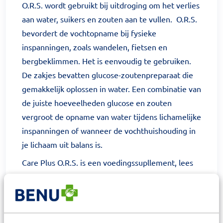
O.R.S. wordt gebruikt bij uitdroging om het verlies
aan water, suikers en zouten aan te vullen. O.R.S.
bevordert de vochtopname bij fysieke
inspanningen, zoals wandelen, fietsen en
bergbeklimmen. Het is eenvoudig te gebruiken.
De zakjes bevatten glucose-zoutenpreparaat die
gemakkelijk oplossen in water. Een combinatie van
de juiste hoeveelheden glucose en zouten
vergroot de opname van water tijdens lichamelijke
inspanningen of wanneer de vochthuishouding in
je lichaam uit balans is.
Care Plus O.R.S. is een voedingssupllement, lees
voor gebruik de gebruiksaanwijzing. Een
voedingssupplement mag niet als vervanging van
een gevarieerde en evenwichtige voeding en van
een gezonde levensstijl worden gebruikt. Het