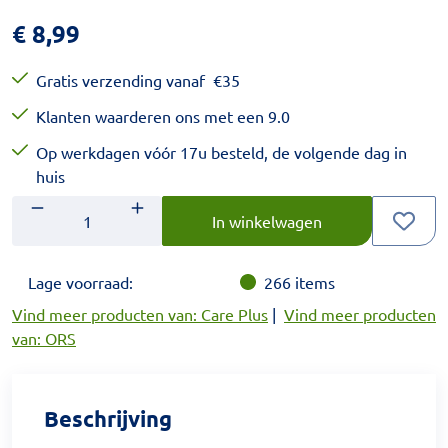
€
8,99
Gratis verzending vanaf
€
35
Klanten waarderen ons met een 9.0
Op werkdagen vóór 17u besteld, de volgende dag in
huis
Aantal
Voer het gewenste aantal in.
In winkelwagen
Lage voorraad:
266
items
Vind meer producten van: Care Plus
|
Vind meer producten
van: ORS
Beschrijving