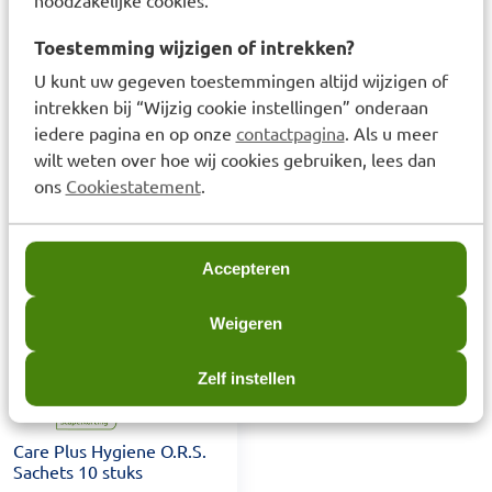
Zonnebrandcrème
Zonnespray SPF50+
Gezicht SPF50+ 50ml
200ml
Toestemming wijzigen of intrekken?
U kunt uw gegeven toestemmingen altijd wijzigen of
intrekken bij “Wijzig cookie instellingen” onderaan
Van € 12,99 voor € 6,50
€
6,50
Van € 16,99 voor € 8,50
€
8,50
€
12,99
€
16,99
iedere pagina en op onze
contactpagina
. Als u meer
wilt weten over hoe wij cookies gebruiken, lees dan
ons
Cookiestatement
.
Laatst bekeken items
Accepteren
Weigeren
Zelf instellen
Care Plus Hygiene O.R.S.
Sachets 10 stuks