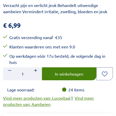
Verzacht pijn en verlicht jeuk Behandelt uitwendige
aambeien Vermindert irritatie, zwelling, bloeden en jeuk
€
6,99
Gratis verzending vanaf
€
35
Klanten waarderen ons met een 9.0
Op werkdagen vóór 17u besteld, de volgende dag in
huis
Aantal
Voer het gewenste aantal in.
In winkelwagen
Lage voorraad:
24
items
Vind meer producten van: Lucovitaal
|
Vind meer
producten van: Aambeien