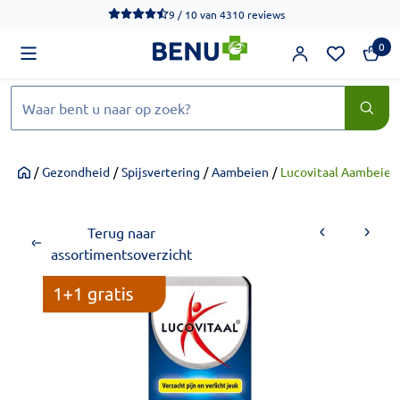
We werken momenteel hard aan het verbeteren van de toegankel
9 / 10
van
4310 reviews
0
Zoeken
/
Gezondheid
/
Spijsvertering
/
Aambeien
/
Lucovitaal Aambeien
Home
Terug naar
assortimentsoverzicht