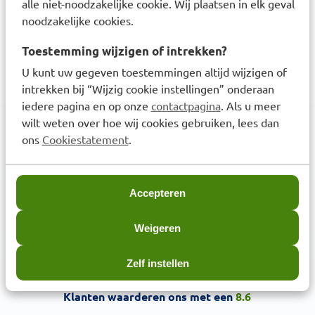
alle niet-noodzakelijke cookie. Wij plaatsen in elk geval
Lucovitaal Aambeien spray
noodzakelijke cookies.
40ml
Toestemming wijzigen of intrekken?
€
6,99
U kunt uw gegeven toestemmingen altijd wijzigen of
intrekken bij “Wijzig cookie instellingen” onderaan
iedere pagina en op onze
contactpagina
. Als u meer
wilt weten over hoe wij cookies gebruiken, lees dan
ons
Cookiestatement
.
3,6
miljoen klanten
Accepteren
Weigeren
Zelf instellen
Klanten waarderen ons met een
8.6