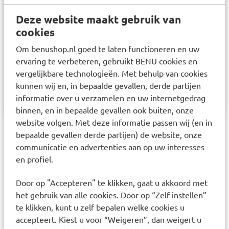
Samenstelling
Deze website maakt gebruik van
cookies
Aqua, Glycerin, Betaine, Laureth-9,
Phenoxyethanol, Acrylates/C10-30 Alkyl Acrylate
Om benushop.nl goed te laten functioneren en uw
ervaring te verbeteren, gebruikt BENU cookies en
Crosspolymer, Allantoin, Ethylhexylgylcerin,
vergelijkbare technologieën. Met behulp van cookies
Tetrasodium Glutamate Diacetate, Sodium
kunnen wij en, in bepaalde gevallen, derde partijen
Hydroxide, Sodium Hyaluronate.
informatie over u verzamelen en uw internetgedrag
binnen, en in bepaalde gevallen ook buiten, onze
website volgen. Met deze informatie passen wij (en in
bepaalde gevallen derde partijen) de website, onze
Laatst bekeken items
communicatie en advertenties aan op uw interesses
en profiel.
Door op "Accepteren" te klikken, gaat u akkoord met
het gebruik van alle cookies. Door op “Zelf instellen”
te klikken, kunt u zelf bepalen welke cookies u
accepteert. Kiest u voor “Weigeren”, dan weigert u