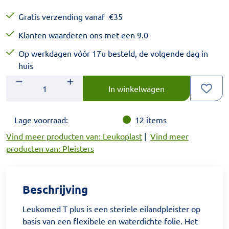
Gratis verzending vanaf
€
35
Klanten waarderen ons met een 9.0
Op werkdagen vóór 17u besteld, de volgende dag in
huis
Aantal
Voer het gewenste aantal in.
In winkelwagen
Lage voorraad:
12
items
Vind meer producten van: Leukoplast
|
Vind meer
producten van: Pleisters
Beschrijving
Leukomed T plus is een steriele eilandpleister op
basis van een flexibele en waterdichte folie. Het