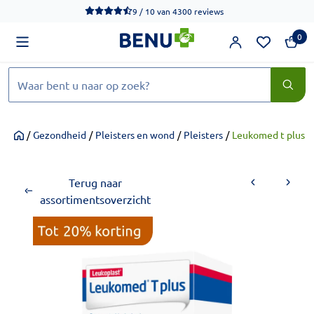
We werken momenteel hard aan het verbeteren van de toegankel
9 / 10
van
4300 reviews
0
Zoeken
/
Gezondheid
/
Pleisters en wond
/
Pleisters
/
Leukomed t plus w
Home
Terug naar
assortimentsoverzicht