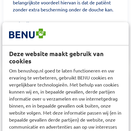
belangrijkste voordeel hiervan is dat de patiënt
zonder extra bescherming onder de douche kan.
Gebruik:
Post-operatieve wondpleister. Bij behandeling van
onder andere snij- en schaafwonden. Ideaal als
bescherming tegen externe factoren als vocht en
vuil.
Deze website maakt gebruik van
cookies
Om benushop.nl goed te laten functioneren en uw
ervaring te verbeteren, gebruikt BENU cookies en
Samenstelling
vergelijkbare technologieën. Met behulp van cookies
kunnen wij en, in bepaalde gevallen, derde partijen
Dragermateriaal: Extra dunne en flexibele
informatie over u verzamelen en uw internetgedrag
polyurethaanfolie Kleefmassa: Huidvriendelijk
binnen, en in bepaalde gevallen ook buiten, onze
polyacrylaat Wondkussen: Vochtopnemend
website volgen. Met deze informatie passen wij (en in
viscosevlies
bepaalde gevallen derde partijen) de website, onze
communicatie en advertenties aan op uw interesses
Contactinformatie leverancier: