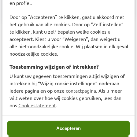
en profiel.
wondzorg.nl@medical.essity.com
Door op "Accepteren" te klikken, gaat u akkoord met
het gebruik van alle cookies. Door op “Zelf instellen”
te klikken, kunt u zelf bepalen welke cookies u
Laatst bekeken items
accepteert. Kiest u voor “Weigeren”, dan weigert u
alle niet-noodzakelijke cookie. Wij plaatsen in elk geval
noodzakelijke cookies.
Toestemming wijzigen of intrekken?
U kunt uw gegeven toestemmingen altijd wijzigen of
intrekken bij “Wijzig cookie instellingen” onderaan
iedere pagina en op onze
contactpagina
. Als u meer
Leukomed t plus
wilt weten over hoe wij cookies gebruiken, lees dan
wondpleister 8x15cm 50st
ons
Cookiestatement
.
€
106,21
Accepteren