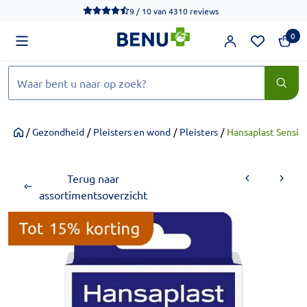
We werken momenteel hard aan het verbeteren van de toegankel
9 / 10
van
4310 reviews
0
Zoeken
/
Gezondheid
/
Pleisters en wond
/
Pleisters
/
Hansaplast Sensiti
Home
Terug naar
assortimentsoverzicht