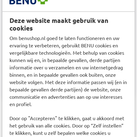
geknipt. Hansaplast Sensitive-pleisters zijn ook
geschikt voor diabetespatiënten.
Deze website maakt gebruik van
Gebruik
cookies
1. Maak de wond zorgvuldig schoon en verwijder
Om benushop.nl goed te laten functioneren en uw
voorzichtig lichaamsvreemde stoffen zoals vuil of
ervaring te verbeteren, gebruikt BENU cookies en
zand.
vergelijkbare technologieën. Met behulp van cookies
2. Maak de huid rond de snijwond of schram heel
kunnen wij en, in bepaalde gevallen, derde partijen
voorzichtig droog.
informatie over u verzamelen en uw internetgedrag
binnen, en in bepaalde gevallen ook buiten, onze
3. Breng de pleister aan zonder deze uit te rekken
website volgen. Met deze informatie passen wij (en in
en voorkom vouwen.
bepaalde gevallen derde partijen) de website, onze
communicatie en advertenties aan op uw interesses
en profiel.
Aanbevolen artikelen voor
Door op "Accepteren" te klikken, gaat u akkoord met
Hansaplast Sensitive Pleister
het gebruik van alle cookies. Door op “Zelf instellen”
2m x 6cm 1 stuk
te klikken, kunt u zelf bepalen welke cookies u