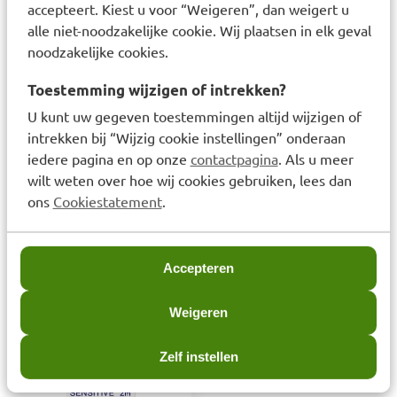
accepteert. Kiest u voor “Weigeren”, dan weigert u
alle niet-noodzakelijke cookie. Wij plaatsen in elk geval
noodzakelijke cookies.
Betadine Povidonjood
Staudt Littekencrème
100mg/g Oplossing
100ml
Toestemming wijzigen of intrekken?
30ml
U kunt uw gegeven toestemmingen altijd wijzigen of
Voor dit product geldt
intrekken bij “Wijzig cookie instellingen” onderaan
één werkdag extra
iedere pagina en op onze
contactpagina
. Als u meer
levertijd
Prijs: € 44,95
€
44,95
wilt weten over hoe wij cookies gebruiken, lees dan
ons
Cookiestatement
.
Prijs: € 6,99
€
6,99
Accepteren
Laatst bekeken items
Weigeren
Zelf instellen