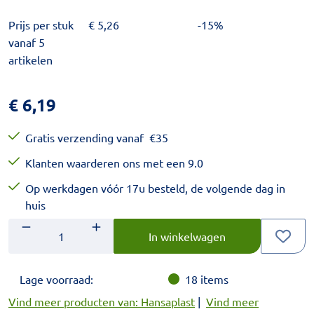
Prijs per stuk
€
5,26
-15%
vanaf 5
artikelen
€
6,19
Gratis verzending vanaf
€
35
Klanten waarderen ons met een 9.0
Op werkdagen vóór 17u besteld, de volgende dag in
huis
Aantal
Voer het gewenste aantal in.
In winkelwagen
Lage voorraad:
18
items
Vind meer producten van: Hansaplast
|
Vind meer