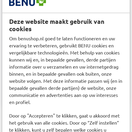
behandelen. De belangrijkste inhoud omvat:
Een assortiment pleisters en verband voor
Deze website maakt gebruik van
verschillende behoeften
cookies
Antiseptische doekjes, oogdouche en pincet
Thermometer, schaar, handschoenen en ander
Om benushop.nl goed te laten functioneren en uw
medisch gereedschap
ervaring te verbeteren, gebruikt BENU cookies en
Nooddeken, ijskompres en mond-op-mondkapje
vergelijkbare technologieën. Met behulp van cookies
Speciale pleisters en verband voor kinderen
kunnen wij en, in bepaalde gevallen, derde partijen
informatie over u verzamelen en uw internetgedrag
Met de Care Plus EHBO-kit kunt u met een gerust
binnen, en in bepaalde gevallen ook buiten, onze
hart thuis kleine medische problemen snel en
website volgen. Met deze informatie passen wij (en in
effectief behandelen. Hij heeft alles wat je gezin
bepaalde gevallen derde partijen) de website, onze
nodig heeft voor alledaagse eerste hulp.
communicatie en advertenties aan op uw interesses
en profiel.
Door op "Accepteren" te klikken, gaat u akkoord met
Aanbevolen artikelen voor
het gebruik van alle cookies. Door op “Zelf instellen”
Care Plus First Aid Kit Family
te klikken, kunt u zelf bepalen welke cookies u