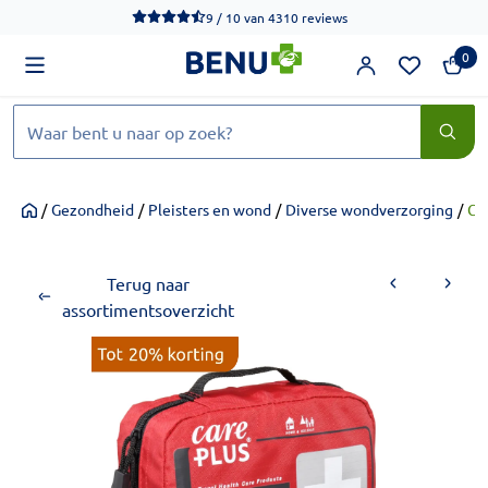
We werken momenteel hard aan het verbeteren van de toegankel
9 / 10
van
4310 reviews
0
Zoeken
/
Gezondheid
/
Pleisters en wond
/
Diverse wondverzorging
/
Car
Home
Terug naar
assortimentsoverzicht