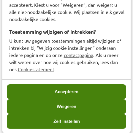
accepteert. Kiest u voor “Weigeren”, dan weigert u
alle niet-noodzakelijke cookie. Wij plaatsen in elk geval
noodzakelijke cookies.
Betadine Povidonjood
HeltiQ Vingerbob
100mg/g Oplossing
Toestemming wijzigen of intrekken?
30ml
U kunt uw gegeven toestemmingen altijd wijzigen of
Voor dit product geldt
intrekken bij “Wijzig cookie instellingen” onderaan
één werkdag extra
iedere pagina en op onze
contactpagina
. Als u meer
levertijd
Prijs: € 3,69
€
3,69
wilt weten over hoe wij cookies gebruiken, lees dan
ons
Cookiestatement
.
Prijs: € 6,99
€
6,99
Accepteren
Laatst bekeken items
Weigeren
Zelf instellen