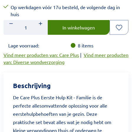
Op werkdagen vóór 17u besteld, de volgende dag in
huis
Aantal
Voer het gewenste aantal in.
In winkelwagen
Lage voorraad:
8
items
Vind meer producten van: Care Plus
|
Vind meer producten
van: Diverse wondverzorging
Beschrijving
De Care Plus Eerste Hulp Kit - Familie is de
perfecte allesomvattende oplossing voor alle
eerstehulpbehoeften van je gezin. Deze
praktische set bevat alles wat je nodig hebt om
kleine verwondingen thuis of onderweg te