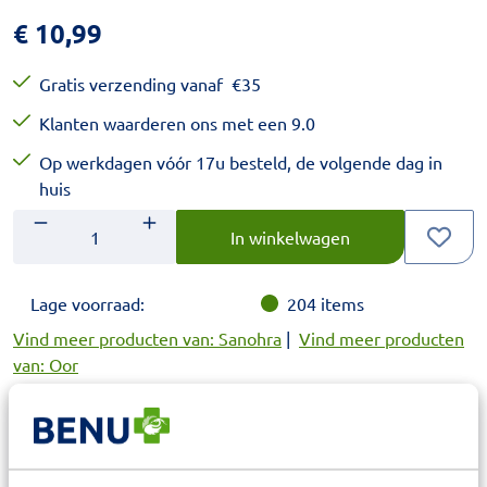
€
10,99
Gratis verzending vanaf
€
35
Klanten waarderen ons met een 9.0
Op werkdagen vóór 17u besteld, de volgende dag in
huis
Aantal
Voer het gewenste aantal in.
In winkelwagen
Lage voorraad:
204
items
Vind meer producten van: Sanohra
|
Vind meer producten
van: Oor
Beschrijving