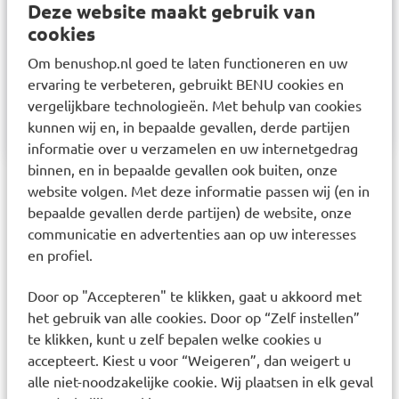
Sanohra Water Oordopjes voor Volwassenen
Deze website maakt gebruik van
cookies
voorkomt het binnendringen van water in het oor
tijdens zwemmen en baden. Sanohra Water
Om benushop.nl goed te laten functioneren en uw
Oordopjes zijn gemakkelijk te gebruiken en
ervaring te verbeteren, gebruikt BENU cookies en
vergelijkbare technologieën. Met behulp van cookies
dragen comfortabel.
kunnen wij en, in bepaalde gevallen, derde partijen
informatie over u verzamelen en uw internetgedrag
binnen, en in bepaalde gevallen ook buiten, onze
website volgen. Met deze informatie passen wij (en in
Laatst bekeken items
bepaalde gevallen derde partijen) de website, onze
communicatie en advertenties aan op uw interesses
en profiel.
Door op "Accepteren" te klikken, gaat u akkoord met
het gebruik van alle cookies. Door op “Zelf instellen”
te klikken, kunt u zelf bepalen welke cookies u
accepteert. Kiest u voor “Weigeren”, dan weigert u
Sanohra Regular Water
alle niet-noodzakelijke cookie. Wij plaatsen in elk geval
Oordoppen 1 paar