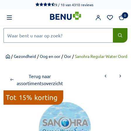
We werken momenteel hard aan het verbeteren van de toegankel
9 / 10
van
4310 reviews
0
Zoeken
/
Gezondheid
/
Oog en oor
/
Oor
/
Sanohra Regular Water Oordop
Home
Terug naar
assortimentsoverzicht