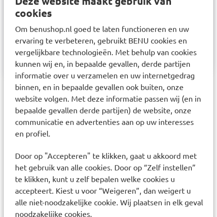
Deze website maakt gebruik van
cookies
Productverantwoordelijke: Deutsche
Om benushop.nl goed te laten functioneren en uw
Homöopathie-Union, DHU-Arzneimittel GmbH &
ervaring te verbeteren, gebruikt BENU cookies en
Co. KG Ottostraße 24, 76227, Karlsruhe, e-mail:
vergelijkbare technologieën. Met behulp van cookies
info@dhu.de, tel.: 0800 1012289-11.
kunnen wij en, in bepaalde gevallen, derde partijen
informatie over u verzamelen en uw internetgedrag
binnen, en in bepaalde gevallen ook buiten, onze
Laatst bekeken items
website volgen. Met deze informatie passen wij (en in
bepaalde gevallen derde partijen) de website, onze
communicatie en advertenties aan op uw interesses
en profiel.
Door op "Accepteren" te klikken, gaat u akkoord met
het gebruik van alle cookies. Door op “Zelf instellen”
te klikken, kunt u zelf bepalen welke cookies u
accepteert. Kiest u voor “Weigeren”, dan weigert u
VSM Derma Calendulan Zalf
25g
alle niet-noodzakelijke cookie. Wij plaatsen in elk geval
noodzakelijke cookies.