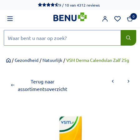
We werken momenteel hard aan het verbeteren van de toegankel
9 / 10
van
4312 reviews
0
Zoeken
/
Gezondheid
/
Natuurlijk
/
VSM Derma Calendulan Zalf 25g
Home
Terug naar
assortimentsoverzicht