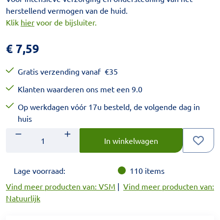
herstellend vermogen van de huid.
Klik
hier
voor de bijsluiter.
€
7,59
Gratis verzending vanaf
€
35
Klanten waarderen ons met een 9.0
Op werkdagen vóór 17u besteld, de volgende dag in
huis
Aantal
Voer het gewenste aantal in.
In winkelwagen
Lage voorraad:
110
items
Vind meer producten van: VSM
|
Vind meer producten van:
Natuurlijk