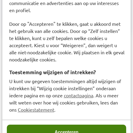
communicatie en advertenties aan op uw interesses
CHLORIDE, MENTHOL, MENTHA PIPERITA OIL,
en profiel.
CARVONE, ANETHOLE, MENTHA VIRIDIS LEAF
OIL, LIMONENE
Door op "Accepteren" te klikken, gaat u akkoord met
het gebruik van alle cookies. Door op “Zelf instellen”
te klikken, kunt u zelf bepalen welke cookies u
accepteert. Kiest u voor “Weigeren”, dan weigert u
Laatst bekeken items
alle niet-noodzakelijke cookie. Wij plaatsen in elk geval
noodzakelijke cookies.
Toestemming wijzigen of intrekken?
U kunt uw gegeven toestemmingen altijd wijzigen of
intrekken bij “Wijzig cookie instellingen” onderaan
iedere pagina en op onze
contactpagina
. Als u meer
wilt weten over hoe wij cookies gebruiken, lees dan
LIVSANE Whitening
ons
Cookiestatement
.
Tandpasta 75ml
€
2,99
Accepteren