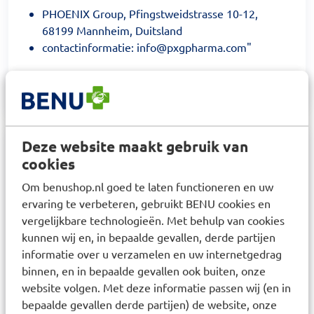
PHOENIX Group, Pfingstweidstrasse 10-12,
68199 Mannheim, Duitsland
contactinformatie: info@pxgpharma.com"
Deze website maakt gebruik van
Samenstelling
cookies
Om benushop.nl goed te laten functioneren en uw
AQUA, SORBITOL, HYDRATED SILICA, ALUMINUM
ervaring te verbeteren, gebruikt BENU cookies en
HYDROXIDE, TETRAPOTASSIUM
vergelijkbare technologieën. Met behulp van cookies
PYROPHOSPHATE, AROMA, SODIUM C14-16
kunnen wij en, in bepaalde gevallen, derde partijen
OLEFIN SULFONATE, SODIUM
informatie over u verzamelen en uw internetgedrag
MONOFLUOROPHOSPHATE (1450 ppm F),
binnen, en in bepaalde gevallen ook buiten, onze
XANTHAN GUM, PVP, SODIUM SACCHARIN,
website volgen. Met deze informatie passen wij (en in
bepaalde gevallen derde partijen) de website, onze
SODIUM BENZOATE, CETYLPYRIDINIUM