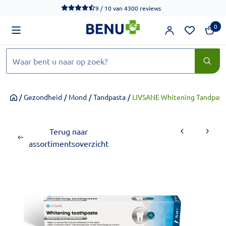
We werken momenteel hard aan het verbeteren van de toegankel
9 / 10
van
4300 reviews
0
Zoeken
/
Gezondheid
/
Mond
/
Tandpasta
/
LIVSANE Whitening Tandpast
Home
Terug naar
assortimentsoverzicht