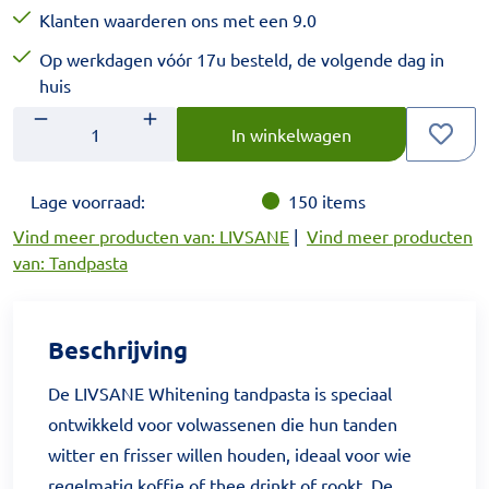
Klanten waarderen ons met een 9.0
Op werkdagen vóór 17u besteld, de volgende dag in
huis
Aantal
Voer het gewenste aantal in.
In winkelwagen
Lage voorraad:
150
items
Vind meer producten van: LIVSANE
|
Vind meer producten
van: Tandpasta
Beschrijving
De LIVSANE Whitening tandpasta is speciaal
ontwikkeld voor volwassenen die hun tanden
witter en frisser willen houden, ideaal voor wie
regelmatig koffie of thee drinkt of rookt. De