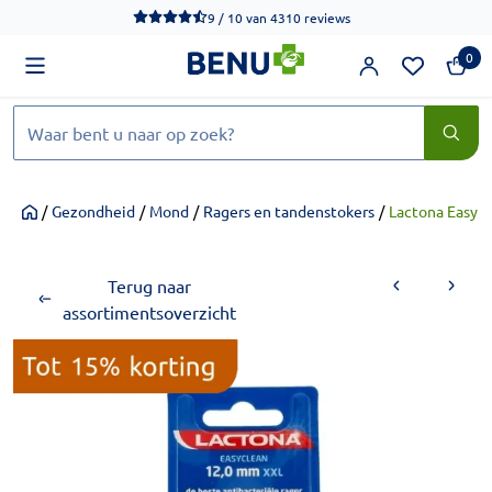
We werken momenteel hard aan het verbeteren van de toegankel
9 / 10
van
4310 reviews
0
Zoeken
/
Gezondheid
/
Mond
/
Ragers en tandenstokers
/
Lactona Easy 
Home
Terug naar
assortimentsoverzicht