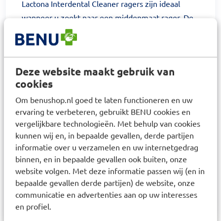
Lactona Interdental Cleaner ragers zijn ideaal
wanneer u zoekt naar een middenmaat rager. De
Interdental Cleaner bestaat uit 10 soorten maten,
het gaat hierbij om de XX-Large 12.0 mm
donkerrode ragers. De rager bestaat uit een
Deze website maakt gebruik van
rechte lijn, waardoor hij makkelijk tussen de
cookies
tanden glijdt. Het gebruiken van een Lactona
Om benushop.nl goed te laten functioneren en uw
cilindrische rager is in vele opzichten een goede
ervaring te verbeteren, gebruikt BENU cookies en
stap voor uw mondverzorging. Rager voorkomen
vergelijkbare technologieën. Met behulp van cookies
namelijk een aantal gebitsproblemen en
kunnen wij en, in bepaalde gevallen, derde partijen
tandvleesproblemen. Zo gaat het bijvoorbeeld om:
informatie over u verzamelen en uw internetgedrag
Tandplak tussen tanden en kiezen
binnen, en in bepaalde gevallen ook buiten, onze
Cariës
website volgen. Met deze informatie passen wij (en in
Ontstoken tandvlees
bepaalde gevallen derde partijen) de website, onze
Tandsteen
communicatie en advertenties aan op uw interesses
en profiel.