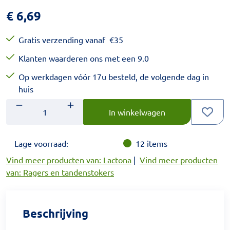
€
6,69
Gratis verzending vanaf
€
35
Klanten waarderen ons met een 9.0
Op werkdagen vóór 17u besteld, de volgende dag in
huis
Aantal
Voer het gewenste aantal in.
In winkelwagen
Lage voorraad:
12
items
Vind meer producten van: Lactona
|
Vind meer producten
van: Ragers en tandenstokers
Beschrijving