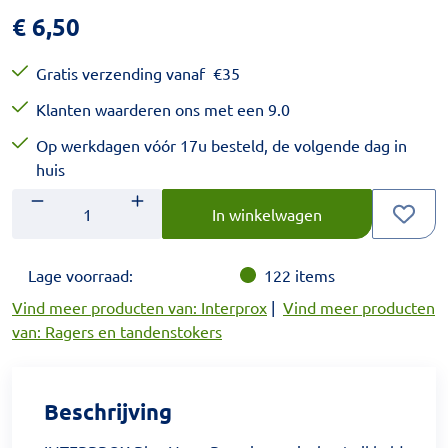
€
6,50
Gratis verzending vanaf
€
35
Klanten waarderen ons met een 9.0
Op werkdagen vóór 17u besteld, de volgende dag in
huis
Aantal
Voer het gewenste aantal in.
In winkelwagen
Lage voorraad:
122
items
Vind meer producten van: Interprox
|
Vind meer producten
van: Ragers en tandenstokers
Beschrijving