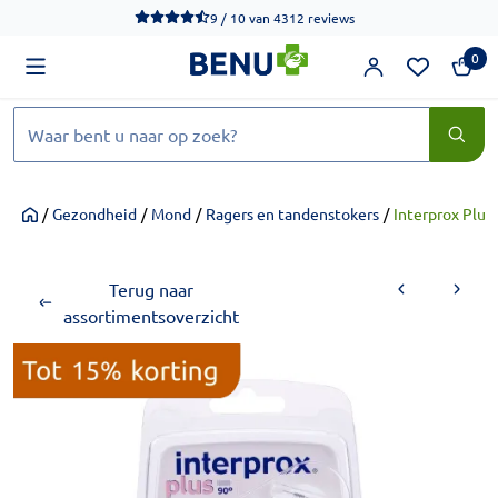
We werken momenteel hard aan het verbeteren van de toegankel
9 / 10
van
4312 reviews
0
Zoeken
/
Gezondheid
/
Mond
/
Ragers en tandenstokers
/
Interprox Plus
Home
Terug naar
assortimentsoverzicht