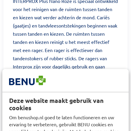
INTERPROX Plus Nano Roze is speciaal ontwikkeld
voor het reinigen van de ruimten tussen tanden
en kiezen wat verder achterin de mond. Cariës
(gaatjes) en tandvleesontstekingen beginnen vaak
tussen tanden en kiezen. De ruimten tussen
tanden en kiezen reinigt u het meest effectief
met een rager. Een rager is effectiever dan
tandenstokers of rubber sticks. De ragers van
Interprox zijn voor dagelijks gebruik en gaan
langer mee. Omdat de interdentale ruimten
tussen tanden en kiezen varieert, is het belangrijk
om voor iedere specifieke situatie de meest
geschikte rager te kiezen. Vraag uw
Deze website maakt gebruik van
cookies
mondzorgprofessional welke maat voor u het
meest geschikt is.
Om benushop.nl goed te laten functioneren en uw
ervaring te verbeteren, gebruikt BENU cookies en
Gebruikersadvies: