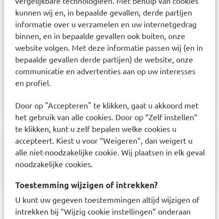
vergelijkbare technologieën. Met behulp van cookies
Gebruiksadvies: Kies de juiste maat rager. Plaats
kunnen wij en, in bepaalde gevallen, derde partijen
het borsteltje voorzichtig tussen de tanden of
informatie over u verzamelen en uw internetgedrag
binnen, en in bepaalde gevallen ook buiten, onze
kiezen (u voelt enige weerstand). Beweeg het
website volgen. Met deze informatie passen wij (en in
borsteltje een paar keer heen en weer. Spoel het
bepaalde gevallen derde partijen) de website, onze
borsteltje af. Herhaal deze stappen bij iedere
communicatie en advertenties aan op uw interesses
ruimte. Plaats na gebruik het beschermkapje over
en profiel.
het borsteltje.
Door op "Accepteren" te klikken, gaat u akkoord met
het gebruik van alle cookies. Door op “Zelf instellen”
te klikken, kunt u zelf bepalen welke cookies u
accepteert. Kiest u voor “Weigeren”, dan weigert u
Samenstelling
alle niet-noodzakelijke cookie. Wij plaatsen in elk geval
noodzakelijke cookies.
6 stuks
Toestemming wijzigen of intrekken?
U kunt uw gegeven toestemmingen altijd wijzigen of
Laatst bekeken items
intrekken bij “Wijzig cookie instellingen” onderaan