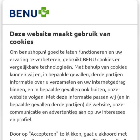
theelepel)
6 jaar - volwassenen: 3 tot 4 maal daags 10 ml (2
theelepels)
Deze website maakt gebruik van
cookies
Om benushop.nl goed te laten functioneren en uw
ervaring te verbeteren, gebruikt BENU cookies en
Samenstelling
vergelijkbare technologieën. Met behulp van cookies
Polysac-ActiveTM, Aqua, Sucrose, Ammonium
kunnen wij en, in bepaalde gevallen, derde partijen
informatie over u verzamelen en uw internetgedrag
Chloride , Glycerin, Potassium Sorbate, Cellulose
binnen, en in bepaalde gevallen ook buiten, onze
Gum, Xanthan Gum, Illicium Verum Seed Oil,
website volgen. Met deze informatie passen wij (en in
Sodium Benzoate, Citric Acid, Limonene, Linalool.
bepaalde gevallen derde partijen) de website, onze
communicatie en advertenties aan op uw interesses
en profiel.
Laatst bekeken items
Door op "Accepteren" te klikken, gaat u akkoord met