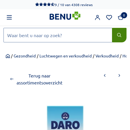
We werken momenteel hard aan het verbeteren van de toegankel
9 / 10
van
4308 reviews
0
Zoeken
/
Gezondheid
/
Luchtwegen en verkoudheid
/
Verkoudheid
/
Hoe
Home
Terug naar
assortimentsoverzicht