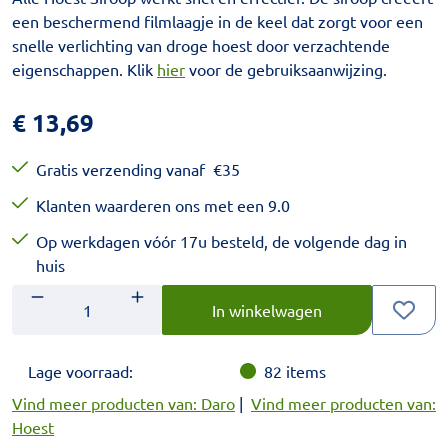
een beschermend filmlaagje in de keel dat zorgt voor een
snelle verlichting van droge hoest door verzachtende
eigenschappen. Klik
hier
voor de gebruiksaanwijzing.
€
13,69
Gratis verzending vanaf
€
35
Klanten waarderen ons met een 9.0
Op werkdagen vóór 17u besteld, de volgende dag in
huis
Aantal
Voer het gewenste aantal in.
In winkelwagen
Lage voorraad:
82
items
Vind meer producten van: Daro
|
Vind meer producten van:
Hoest