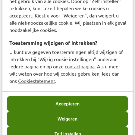
het gebruik van alle cookies. Door op “Zelf instellen”
te klikken, kunt u zelf bepalen welke cookies u
accepteert. Kiest u voor “Weigeren”, dan weigert u
alle niet-noodzakelijke cookie. Wij plaatsen in elk geval
noodzakelijke cookies.
Toestemming wijzigen of intrekken?
Daro Alle Hoest Siroop
U kunt uw gegeven toestemmingen altijd wijzigen of
150ml
intrekken bij “Wijzig cookie instellingen” onderaan
€
13,69
iedere pagina en op onze
contactpagina
. Als u meer
wilt weten over hoe wij cookies gebruiken, lees dan
ons
Cookiestatement
.
Accepteren
3,6
miljoen klanten
Weigeren
Zelf instellen