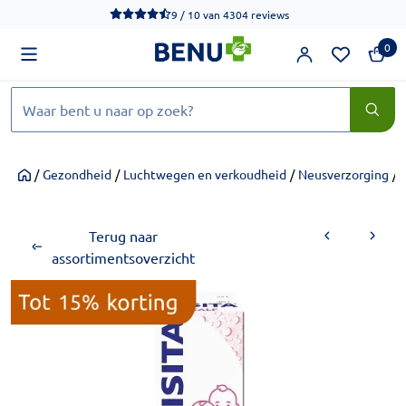
We werken momenteel hard aan het verbeteren van de toegankel
9 / 10
van
4304 reviews
0
Zoeken
/
Gezondheid
/
Luchtwegen en verkoudheid
/
Neusverzorging
/
Home
Terug naar
assortimentsoverzicht