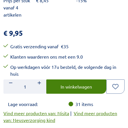
Prijs per stuk
€
8,45
-15%
vanaf 4
artikelen
€
9,95
Gratis verzending vanaf
€
35
Klanten waarderen ons met een 9.0
Op werkdagen vóór 17u besteld, de volgende dag in
huis
Aantal
Voer het gewenste aantal in.
In winkelwagen
Lage voorraad:
31
items
Vind meer producten van: Nisita
|
Vind meer producten
van: Neusverzorging kind