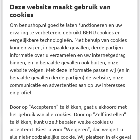
Breng meerdere keren per dag aan in elk neusgat
Deze website maakt gebruik van
een zalfstreng van ca. 1 cm aan. Plaats de punt
cookies
van de tube zo diep mogelijk in elk neusgat, knijp
Om benushop.nl goed te laten functioneren en uw
een beetje zalf uit de tube en verdeel deze door
ervaring te verbeteren, gebruikt BENU cookies en
een lichte massage van de neusvleugels
vergelijkbare technologieën. Met behulp van cookies
gelijkmatig op het neusslijmvlies. De Nisita®
kunnen wij en, in bepaalde gevallen, derde partijen
informatie over u verzamelen en uw internetgedrag
neuszalf kan ook met behulp van een
binnen, en in bepaalde gevallen ook buiten, onze
wattenstaafje op de binnenkant van de neus
website volgen. Met deze informatie passen wij (en in
worden gestreken. De zalf kan meerdere keren
bepaalde gevallen derde partijen) de website, onze
per dag worden aangebracht, in het bijzonder voor
communicatie en advertenties aan op uw interesses
het slapengaan. Lees voor gebruik de
en profiel.
gebruiksaanwijzing.
Door op "Accepteren" te klikken, gaat u akkoord met
het gebruik van alle cookies. Door op “Zelf instellen”
te klikken, kunt u zelf bepalen welke cookies u
accepteert. Kiest u voor “Weigeren”, dan weigert u
Samenstelling
alle niet-noodzakelijke cookie. Wij plaatsen in elk geval