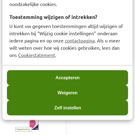
noodzakelijke cookies.
100 g zalf bevat 2,8 g natriumchloride en 7,2 g
natriumwaterstofcarbonaat. Overige
Toestemming wijzigen of intrekken?
bestanddelen: wolvetalcoholen, citroenolie, witte
U kunt uw gegeven toestemmingen altijd wijzigen of
vaseline, middellange keten triglyceriden,
intrekken bij “Wijzig cookie instellingen” onderaan
iedere pagina en op onze
contactpagina
. Als u meer
dikvloeibare paraffine, cetostearyl alcohol. Vrij van
wilt weten over hoe wij cookies gebruiken, lees dan
conserveringsmiddelen.
ons
Cookiestatement
.
Laatst bekeken items
Accepteren
Weigeren
Zelf instellen