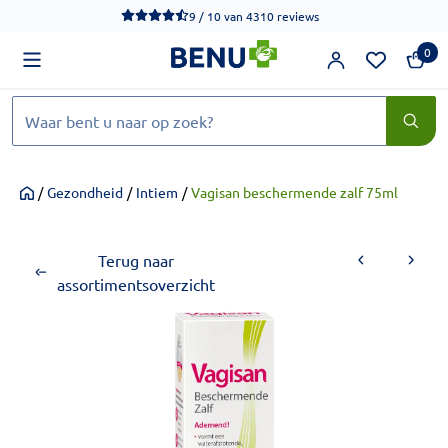
We werken momenteel hard aan het verbeteren van de toegankel
9 / 10
van
4310 reviews
0
Zoeken
/
Gezondheid
/
Intiem
/
Vagisan beschermende zalf 75ml
Home
Terug naar
assortimentsoverzicht