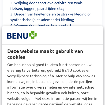
2. Wrijving door sportieve activiteiten zoals
fietsen, joggen, paardrijden etc.;
3. Dragen van knellende en te strakke kleding of
synthetische (niet-ademende) kleding;
4. Wrijving door huid op huid contact;
5. Overmatige hygiëne zoals te vaak wassen en
in bad.
De zalf wordt in de uitwendige intieme zone op
Deze website maakt gebruik van
de regelmatig geïrriteerde plekken dun
cookies
aangebracht en verdeeld. Een hoeveelheid ter
grootte van een erwt is voldoende voor
Om benushop.nl goed te laten functioneren en uw
bijvoorbeeld de voor- of achterzijde van de
ervaring te verbeteren, gebruikt BENU cookies en
intieme zone. De zalf kan 1–2x per dag gebruikt
vergelijkbare technologieën. Met behulp van cookies
worden, maar kan ook naar behoefte vaker
kunnen wij en, in bepaalde gevallen, derde partijen
worden aangebracht. Aangeraden wordt om de
informatie over u verzamelen en uw internetgedrag
zalf te gebruiken na het wassen, na gebruik van
binnen, en in bepaalde gevallen ook buiten, onze
toiletpapier, voor én na toiletbezoek rondom de
website volgen. Met deze informatie passen wij (en in
anus en voor sportieve activiteiten.
bepaalde gevallen derde partijen) de website, onze