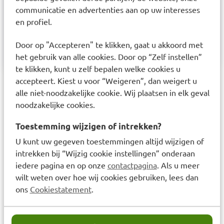
communicatie en advertenties aan op uw interesses
Vagisan Beschermende Zalf kan in de uitwendige
en profiel.
intieme zone ook tijdens de menstruatie worden
Door op "Accepteren" te klikken, gaat u akkoord met
gebruikt.
het gebruik van alle cookies. Door op “Zelf instellen”
te klikken, kunt u zelf bepalen welke cookies u
accepteert. Kiest u voor “Weigeren”, dan weigert u
Laatst bekeken items
alle niet-noodzakelijke cookie. Wij plaatsen in elk geval
noodzakelijke cookies.
Toestemming wijzigen of intrekken?
U kunt uw gegeven toestemmingen altijd wijzigen of
intrekken bij “Wijzig cookie instellingen” onderaan
iedere pagina en op onze
contactpagina
. Als u meer
wilt weten over hoe wij cookies gebruiken, lees dan
ons
Cookiestatement
.
Vagisan beschermende zalf
75ml
€
13,99