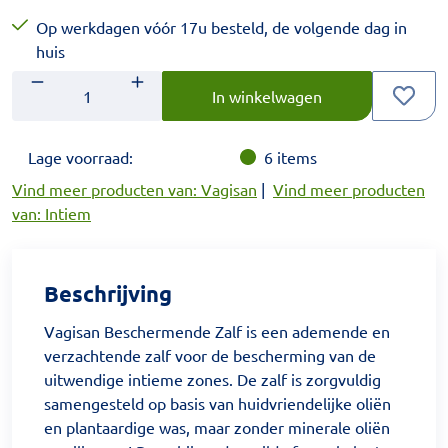
Op werkdagen vóór 17u besteld, de volgende dag in
huis
Aantal
Voer het gewenste aantal in.
In winkelwagen
Lage voorraad:
6
items
Vind meer producten van: Vagisan
|
Vind meer producten
van: Intiem
Beschrijving
Vagisan Beschermende Zalf is een ademende en
verzachtende zalf voor de bescherming van de
uitwendige intieme zones. De zalf is zorgvuldig
samengesteld op basis van huidvriendelijke oliën
en plantaardige was, maar zonder minerale oliën