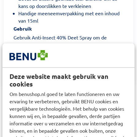
kans op doorslikken te verkleinen
Handige meeneemverpakking met een inhoud
van 15ml
Gebruik
Gebruik Anti-Insect 40% Deet Spray om de
onbedekte huid in te smeren. Spray het op de
huid en verdeel het met de palm van je hand.
Spray een kleine hoeveelheid op je vingertoppen
en verdeel dit over het gezicht.
Deze website maakt gebruik van
cookies
Om benushop.nl goed te laten functioneren en uw
Aanbevolen artikelen voor
ervaring te verbeteren, gebruikt BENU cookies en
Care Plus Anti-Insect 40%
vergelijkbare technologieën. Met behulp van cookies
Deet Spray 15ml
kunnen wij en, in bepaalde gevallen, derde partijen
informatie over u verzamelen en uw internetgedrag
binnen, en in bepaalde gevallen ook buiten, onze