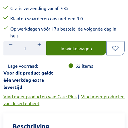
Gratis verzending vanaf
€
35
Klanten waarderen ons met een 9.0
Op werkdagen vóór 17u besteld, de volgende dag in
huis
Aantal
Voer het gewenste aantal in.
In winkelwagen
Lage voorraad:
62
items
Voor dit product geldt
één werkdag extra
levertijd
Vind meer producten van: Care Plus
|
Vind meer producten
van: Insectenbeet
Beschrijving