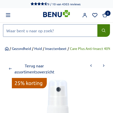
We werken momenteel hard aan het verbeteren van de toegankel
9 / 10
van
4303 reviews
0
Zoeken
/
Gezondheid
/
Huid
/
Insectenbeet
/
Care Plus Anti-Insect 40%
Home
Terug naar
assortimentsoverzicht