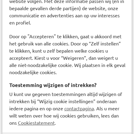
website volgen. Met deze informatie passen wij (en in
SOLERO Hydraterende
SOLERO Hydraterende
bepaalde gevallen derde partijen) de website, onze
Zonnebrandcrème
Zonnespray SPF50+
communicatie en advertenties aan op uw interesses
Gezicht SPF50+ 50ml
200ml
en profiel.
Door op "Accepteren" te klikken, gaat u akkoord met
het gebruik van alle cookies. Door op “Zelf instellen”
Van € 12,99 voor € 6,50
€
6,50
Van € 16,99 voor € 8,50
€
8,50
€
12,99
€
16,99
te klikken, kunt u zelf bepalen welke cookies u
accepteert. Kiest u voor “Weigeren”, dan weigert u
alle niet-noodzakelijke cookie. Wij plaatsen in elk geval
Laatst bekeken items
noodzakelijke cookies.
Toestemming wijzigen of intrekken?
U kunt uw gegeven toestemmingen altijd wijzigen of
intrekken bij “Wijzig cookie instellingen” onderaan
iedere pagina en op onze
contactpagina
. Als u meer
wilt weten over hoe wij cookies gebruiken, lees dan
ons
Cookiestatement
.
Care Plus Anti-Insect 40%