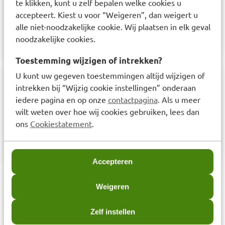
te klikken, kunt u zelf bepalen welke cookies u
accepteert. Kiest u voor “Weigeren”, dan weigert u
alle niet-noodzakelijke cookie. Wij plaatsen in elk geval
noodzakelijke cookies.
Toestemming wijzigen of intrekken?
U kunt uw gegeven toestemmingen altijd wijzigen of
intrekken bij “Wijzig cookie instellingen” onderaan
Samenstelling
iedere pagina en op onze
contactpagina
. Als u meer
Lidocaïne. Hulpstoffen: Cetomacrogolwas, witte
wilt weten over hoe wij cookies gebruiken, lees dan
vaseline, vloeibare paraffine, propyleenglycol
ons
Cookiestatement
.
(E1520) en gezuiverd water.
Accepteren
Laatst bekeken items
Weigeren
Zelf instellen