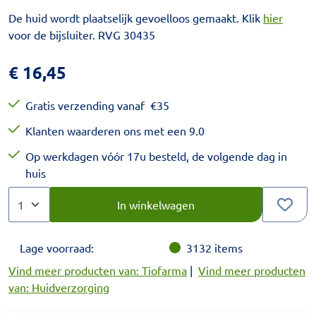
De huid wordt plaatselijk gevoelloos gemaakt. Klik
hier
voor de bijsluiter. RVG 30435
€
16,45
Gratis verzending vanaf
€
35
Klanten waarderen ons met een 9.0
Op werkdagen vóór 17u besteld, de volgende dag in
huis
Aantal
Kies een veelvoud van 1.
In winkelwagen
Lage voorraad:
3132
items
Vind meer producten van: Tiofarma
|
Vind meer producten
van: Huidverzorging