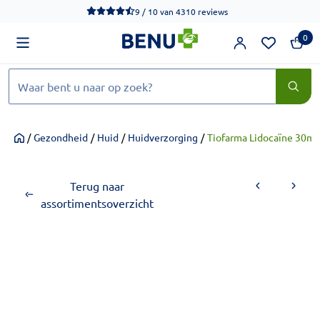
We werken momenteel hard aan het verbeteren van de toegankel
9 / 10
van
4310 reviews
0
Zoeken
/
Gezondheid
/
Huid
/
Huidverzorging
/
Tiofarma Lidocaïne 30m
Home
Terug naar
assortimentsoverzicht