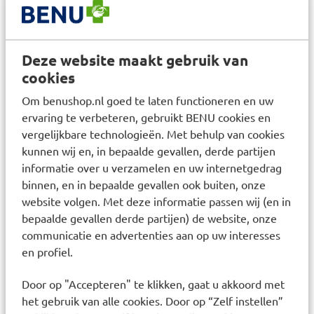
Bent u zwanger of geeft u borstvoeding. Overleg
dan voor gebruik van het geneesmiddel met uw
arts.
Deze website maakt gebruik van
Raadplegen huisarts
cookies
Raadpleeg uw huisarts als u langer dan twee
Om benushop.nl goed te laten functioneren en uw
weken klachten heeft of als de klachten erger
ervaring te verbeteren, gebruikt BENU cookies en
worden. Op benuapotheek.nl vind u betrouwbare
vergelijkbare technologieën. Met behulp van cookies
informatie over klachten, ziektes en
kunnen wij en, in bepaalde gevallen, derde partijen
geneesmiddelen.
informatie over u verzamelen en uw internetgedrag
binnen, en in bepaalde gevallen ook buiten, onze
Heeft u persoonlijk advies nodig?
website volgen. Met deze informatie passen wij (en in
Wij adviseren u niet verder te gaan met de
bepaalde gevallen derde partijen) de website, onze
bestelling van dit geneesmiddel wanneer u nog
communicatie en advertenties aan op uw interesses
onbeantwoorde vragen heeft. Voor vragen en
en profiel.
advies neem contact op met uw BENU apotheek.
Door op "Accepteren" te klikken, gaat u akkoord met
het gebruik van alle cookies. Door op “Zelf instellen”