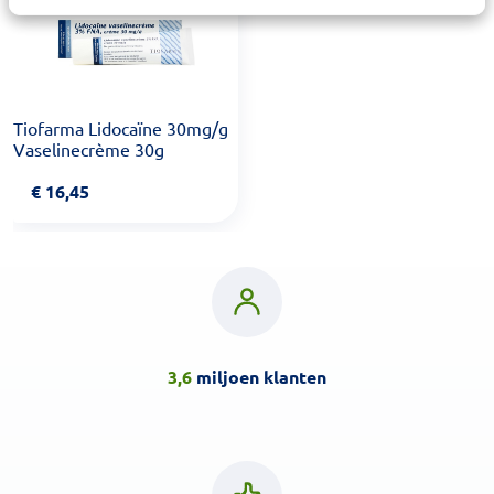
Tiofarma Lidocaïne 30mg/g
Vaselinecrème 30g
€
16,45
3,6
miljoen klanten