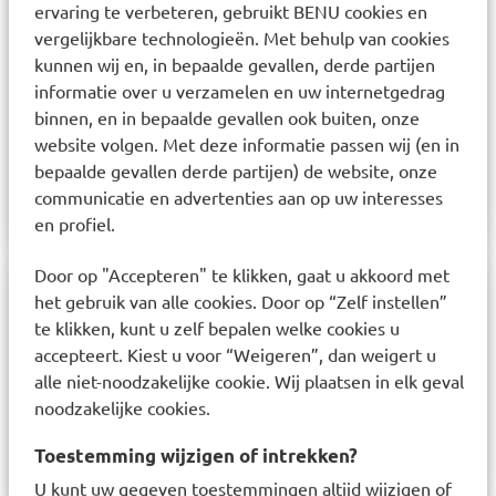
ervaring te verbeteren, gebruikt BENU cookies en
verfrist en ontgeurt Spreemyk de voeten en
vergelijkbare technologieën. Met behulp van cookies
houdt ze droog dankzij de transpiratie
kunnen wij en, in bepaalde gevallen, derde partijen
absorberende werking. Spreemyk kan ook
informatie over u verzamelen en uw internetgedrag
rechtstreeks in sokken en wandel-, bowling- en
binnen, en in bepaalde gevallen ook buiten, onze
website volgen. Met deze informatie passen wij (en in
skischoenen worden gespoten om ze fris te
bepaalde gevallen derde partijen) de website, onze
houden en nare geurtjes te verwijderen.
communicatie en advertenties aan op uw interesses
en profiel.
Door op "Accepteren" te klikken, gaat u akkoord met
het gebruik van alle cookies. Door op “Zelf instellen”
Samenstelling
te klikken, kunt u zelf bepalen welke cookies u
accepteert. Kiest u voor “Weigeren”, dan weigert u
Dimethyl ether, talc, Isohexane, Isopropyl alcohol,
alle niet-noodzakelijke cookie. Wij plaatsen in elk geval
Sulconazole nitrate, Caprylic/Capric triglyceride,
noodzakelijke cookies.
Abies sibrical oil, Undicyclenic acid, Limonene,
Fernesol.
Toestemming wijzigen of intrekken?
U kunt uw gegeven toestemmingen altijd wijzigen of