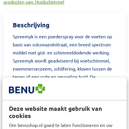
producten van: Huidschimmel
Beschrijving
Spreemyk is een poederspray voor de voeten op
basis van sulconazolnitraat, een breed spectrum
middel met gist- en schimmeldodende werking.
Spreemyk wordt geadviseerd bij voetschimmel,
zwemmerseczeem, schilfering, kloven tussen de
tenen of een rode en gevoelige huid. De
Spreemyk voetpoederspray kan gemakkelijk en
hygiënisch gedoseerd worden en blijft aan de
voeten kleven. Dit heeft een groot voordeel ten
Deze website maakt gebruik van
opzichte van losse poeder.
cookies
De voetpoederspray is ideaal te gebruiken bij het
Om benushop.nl goed te laten functioneren en uw
bezoek aan zwembad en sporthal. Daarnaast