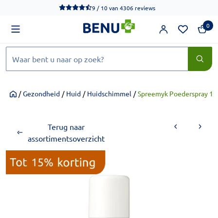
We werken momenteel hard aan het verbeteren van de toegankel
9 / 10
van
4306 reviews
0
Zoeken
/
Gezondheid
/
Huid
/
Huidschimmel
/
Spreemyk Poederspray 1
Home
Terug naar
assortimentsoverzicht