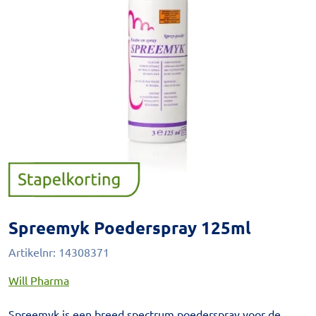
Spreemyk Poederspray 125ml
Artikelnr:
14308371
Will Pharma
Spreemyk is een breed spectrum poederspray voor de