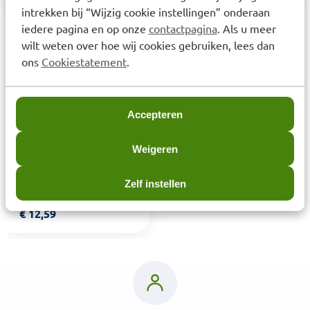
intrekken bij “Wijzig cookie instellingen” onderaan
iedere pagina en op onze
contactpagina
. Als u meer
Laatst bekeken items
wilt weten over hoe wij cookies gebruiken, lees dan
ons
Cookiestatement
.
Accepteren
Weigeren
Spreemyk Poederspray
Zelf instellen
125ml
€
12,59