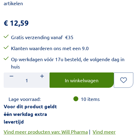
artikelen
€
12,59
Gratis verzending vanaf
€
35
Klanten waarderen ons met een 9.0
Op werkdagen vóór 17u besteld, de volgende dag in
huis
Aantal
Voer het gewenste aantal in.
In winkelwagen
Lage voorraad:
10
items
Voor dit product geldt
één werkdag extra
levertijd
Vind meer producten van: Will Pharma
|
Vind meer