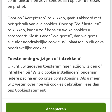
communicatie en advertenties aan op uw interesses
geneesmiddelen.
en profiel.
Heeft u persoonlijk advies nodig?
Wij adviseren u niet verder te gaan met de
Door op "Accepteren" te klikken, gaat u akkoord met
het gebruik van alle cookies. Door op “Zelf instellen”
bestelling van dit geneesmiddel wanneer u nog
te klikken, kunt u zelf bepalen welke cookies u
onbeantwoorde vragen heeft. Voor vragen en
accepteert. Kiest u voor “Weigeren”, dan weigert u
advies neem contact op met uw BENU apotheek.
alle niet-noodzakelijke cookie. Wij plaatsen in elk geval
noodzakelijke cookies.
Toestemming wijzigen of intrekken?
U kunt uw gegeven toestemmingen altijd wijzigen of
intrekken bij “Wijzig cookie instellingen” onderaan
iedere pagina en op onze
contactpagina
. Als u meer
wilt weten over hoe wij cookies gebruiken, lees dan
ons
Cookiestatement
.
Samenstelling
Bevat per gram 10 mg Terbinafine hydrochloride.
Accepteren