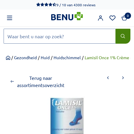
We werken momenteel hard aan het verbeteren van de toegankel
9 / 10
van
4300 reviews
0
Zoeken
/
Gezondheid
/
Huid
/
Huidschimmel
/
Lamisil Once 1% Crème 4
Home
Terug naar
assortimentsoverzicht