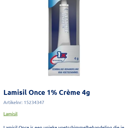
Lamisil Once 1% Crème 4g
Artikelnr:
15234347
Lamisil
Lamisil Once is een unieke voetschimmelbehandeling die je