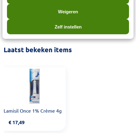
De overige bestanddelen zijn
Weigeren
acrylaat/octylacrylamide co-polymeer, hyprolose,
medium ketenlengte triglyceriden en ethanol.
Zelf instellen
Laatst bekeken items
Lamisil Once 1% Crème 4g
€
17,49