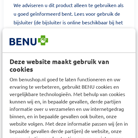
We adviseren u dit product alleen te gebruiken als
u goed geïnformeerd bent. Lees voor gebruik de
bijsluiter (de bijsluiter is online beschikbaar bij het
product). BENU verkoopt geen geneesmiddelen
aan personen onder de 16 jaar. Wij hanteren een
maximale bestelhoeveelheid van 3 verpakkingen.
Gebruik bij Zwangerschap of borstvoeding
Deze website maakt gebruik van
Bent u zwanger of geeft u borstvoeding. Overleg
cookies
dan voor gebruik van het geneesmiddel met uw
Om benushop.nl goed te laten functioneren en uw
arts.
ervaring te verbeteren, gebruikt BENU cookies en
vergelijkbare technologieën. Met behulp van cookies
Raadplegen huisarts
kunnen wij en, in bepaalde gevallen, derde partijen
Raadpleeg uw huisarts als u langer dan twee
informatie over u verzamelen en uw internetgedrag
weken klachten heeft of als de klachten erger
binnen, en in bepaalde gevallen ook buiten, onze
worden. Op benuapotheek.nl vind u betrouwbare
website volgen. Met deze informatie passen wij (en in
bepaalde gevallen derde partijen) de website, onze
informatie over klachten, ziektes en