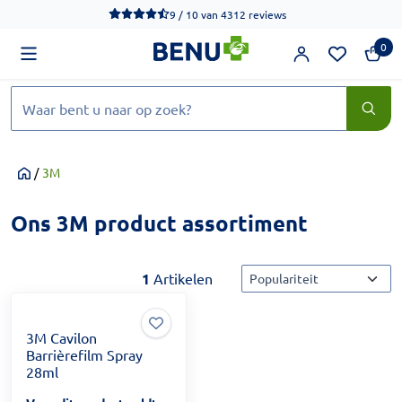
We werken momenteel hard aan het verbeteren van de toegankel
9 / 10
van
4312 reviews
0
Zoeken
/
3M
Home
Ons 3M product assortiment
Sorteermethode
1
Artikelen
3M Cavilon
Barrièrefilm Spray
28ml