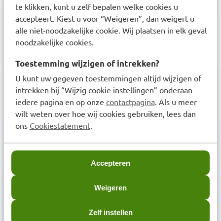
te klikken, kunt u zelf bepalen welke cookies u
Aanmelden afhaalservice
accepteert. Kiest u voor “Weigeren”, dan weigert u
alle niet-noodzakelijke cookie. Wij plaatsen in elk geval
Herhaalservice met recept
noodzakelijke cookies.
Medicijnoverzicht aanvragen
Toestemming wijzigen of intrekken?
U kunt uw gegeven toestemmingen altijd wijzigen of
Beoordeling BENU Webshop
intrekken bij “Wijzig cookie instellingen” onderaan
iedere pagina en op onze
contactpagina
. Als u meer
wilt weten over hoe wij cookies gebruiken, lees dan
ons
Cookiestatement
.
Over BENU
Accepteren
Over BENU Webshop
Weigeren
BENU in het nieuws
Zelf instellen
Werken bij BENU Apotheken