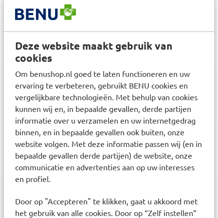
Klanten waarderen ons met een
8.6
Deze website maakt gebruik van
cookies
Om benushop.nl goed te laten functioneren en uw
Nieuwsbrief
ervaring te verbeteren, gebruikt BENU cookies en
vergelijkbare technologieën. Met behulp van cookies
Inschrijven
Ontvang zorgadvies en onze laatste acties
kunnen wij en, in bepaalde gevallen, derde partijen
informatie over u verzamelen en uw internetgedrag
Inschrijven
Inschrijven
binnen, en in bepaalde gevallen ook buiten, onze
website volgen. Met deze informatie passen wij (en in
bepaalde gevallen derde partijen) de website, onze
communicatie en advertenties aan op uw interesses
Ontdek onze services
en profiel.
Inschrijven bij uw BENU Apotheek
Door op "Accepteren" te klikken, gaat u akkoord met
Medicijnen afhalen en bezorgen
het gebruik van alle cookies. Door op “Zelf instellen”